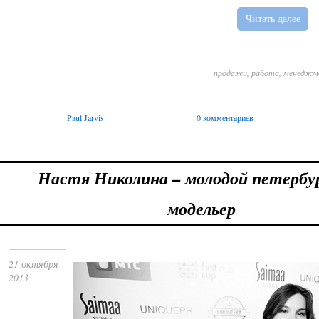
Читать далее
продажи
,
работа
,
менеджм
Paul Jarvis
0 комментариев
Настя Николина – молодой петербу
модельер
21 октября
2013