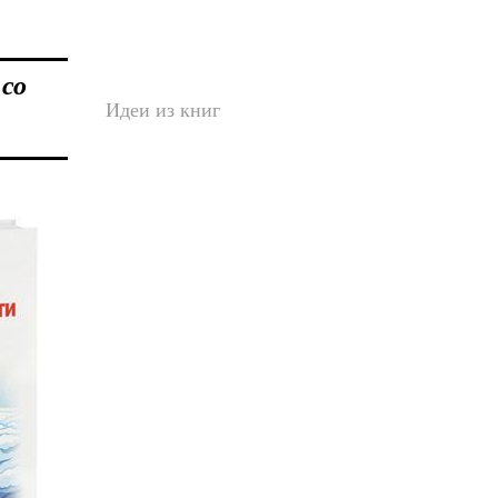
 со
Идеи из книг