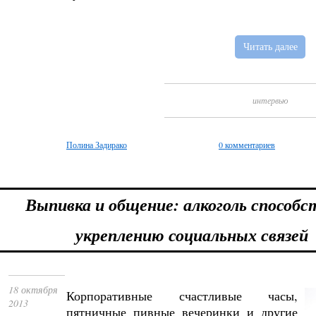
Читать далее
интервью
Полина Задирако
0 комментариев
Выпивка и общение: алкоголь способ
укреплению социальных связей
18 октября
Корпоративные счастливые часы,
2013
пятничные пивные вечеринки и другие