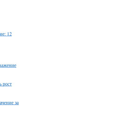
ие: 12
уважение
ь рост
ачение за