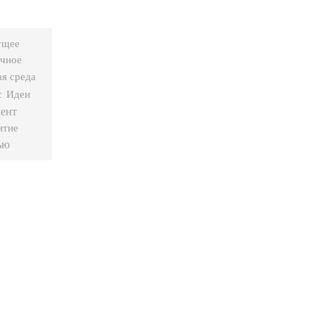
ущее
чное
ая среда
с
Идеи
ент
итие
ью