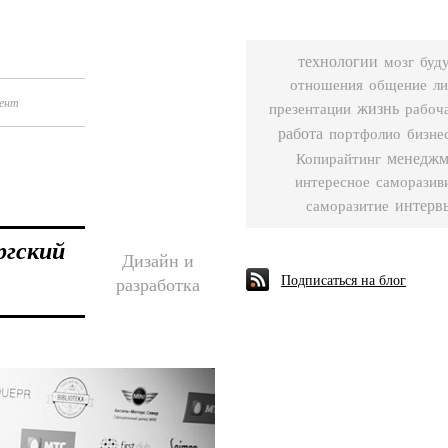
технологии
мозг
буд
отношения
общение
ли
ент
жизнь
рабоч
презентации
работа
бизне
портфолио
менеджм
Копирайтинг
интересное
саморазив
интерв
саморазитие
ргский
Дизайн и
Подписаться на блог
разработка