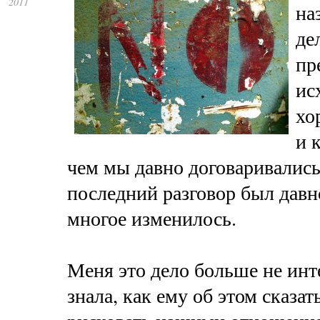
2011
на
де
пр
ис
хо
и 
чем мы давно договаривалис
последний разговор был давно
многое изменилось.
Меня это дело больше не инте
знала, как ему об этом сказат