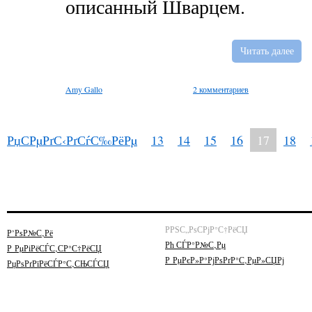
описанный Шварцем.
Читать далее
Amy Gallo
2 комментариев
РџСРµРґС‹РґСѓС‰РёРµ
13
14
15
16
17
18
РРЅС„РѕСРјР°С†РёСЏ
Р’РѕР№С‚Рё
Рћ СЃР°Р№С‚Рµ
Р РµРіРёСЃС‚СР°С†РёСЏ
Р РµРєР»Р°РјРѕРґР°С‚РµР»СЏРј
РџРѕРґРїРёСЃР°С‚СЊСЃСЏ