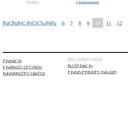
BigIdeas
0 комментариев
РџСРµРґС‹РґСѓС‰РёРµ
6
7
8
9
10
11
12
РРЅС„РѕСРјР°С†РёСЏ
Р’РѕР№С‚Рё
Рћ СЃР°Р№С‚Рµ
Р РµРіРёСЃС‚СР°С†РёСЏ
Р РµРєР»Р°РјРѕРґР°С‚РµР»СЏРј
РџРѕРґРїРёСЃР°С‚СЊСЃСЏ