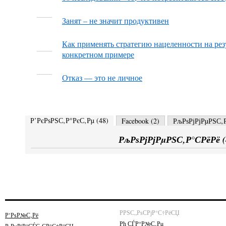
Занят – не значит продуктивен
Как применять стратегию нацеленности на резу
конкретном примере
Отказ — это не личное
Р’РєРѕРЅС‚Р°РєС‚Рµ (
48
)
Facebook (
2
)
РљРѕРјРјРµРЅС‚Р
РљРѕРјРјРµРЅС‚Р°СРёРё (
РРЅС„РѕСРјР°С†РёСЏ
Р’РѕР№С‚Рё
Рћ СЃР°Р№С‚Рµ