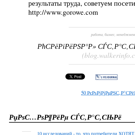
результаты труда, советуем посети
http://www.gorowe.com
работа
,
бизнес
,
менеджмен
РћСРёРіРёРЅР°Р» СЃС‚Р°С‚
(blog.walkerinfo.
50
РєРѕРјРјРµРЅС‚Р°СРё
РџРѕС…РѕР¶РёРµ СЃС‚Р°С‚СЊРё
10 исследований - то, что потребители ХОТЯТ