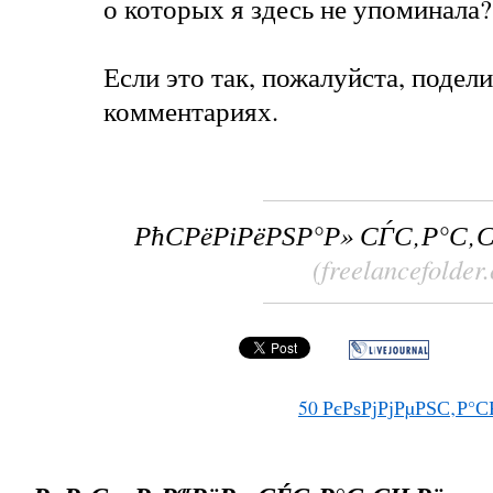
о которых я здесь не упоминала
Если это так, пожалуйста, подел
комментариях.
РћСРёРіРёРЅР°Р» СЃС‚Р°С‚
(freelancefolder
50
РєРѕРјРјРµРЅС‚Р°С