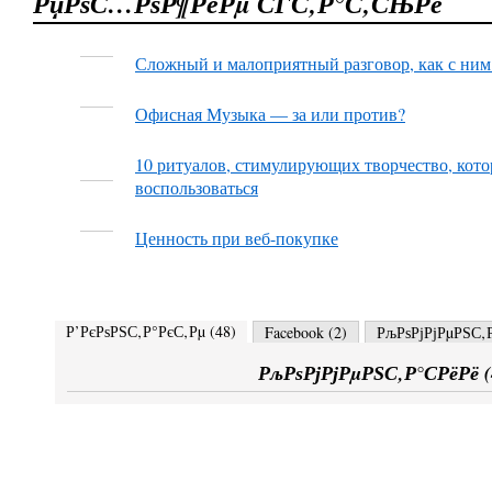
РџРѕС…РѕР¶РёРµ СЃС‚Р°С‚СЊРё
Сложный и малоприятный разговор, как с ним 
Офисная Музыка — за или против?
10 ритуалов, стимулирующих творчество, кот
воспользоваться
Ценность при веб-покупке
Р’РєРѕРЅС‚Р°РєС‚Рµ (
48
)
Facebook (
2
)
РљРѕРјРјРµРЅС‚Р
РљРѕРјРјРµРЅС‚Р°СРёРё (