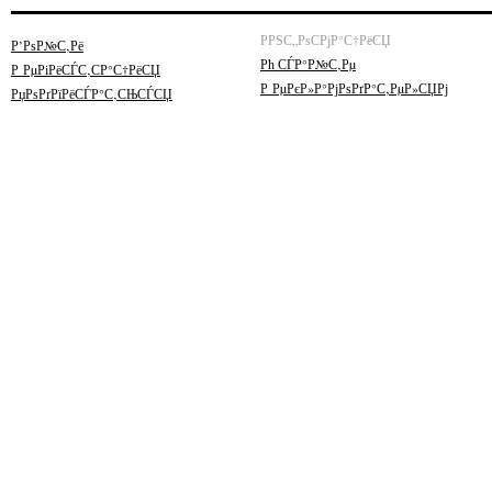
РРЅС„РѕСРјР°С†РёСЏ
Р’РѕР№С‚Рё
Рћ СЃР°Р№С‚Рµ
Р РµРіРёСЃС‚СР°С†РёСЏ
Р РµРєР»Р°РјРѕРґР°С‚РµР»СЏРј
РџРѕРґРїРёСЃР°С‚СЊСЃСЏ