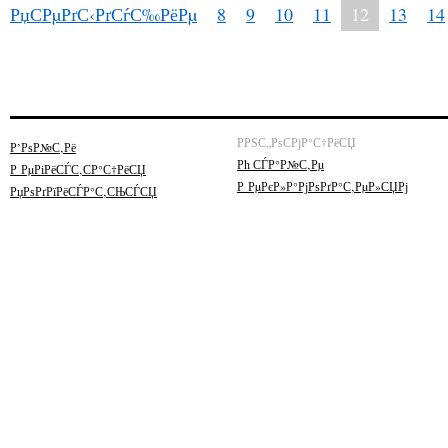
РџСРµРґС‹РґСѓС‰РёРµ
8
9
10
11
12
13
14
РРЅС„РѕСРјР°С†РёСЏ
Р’РѕР№С‚Рё
Рћ СЃР°Р№С‚Рµ
Р РµРіРёСЃС‚СР°С†РёСЏ
Р РµРєР»Р°РјРѕРґР°С‚РµР»СЏРј
РџРѕРґРїРёСЃР°С‚СЊСЃСЏ