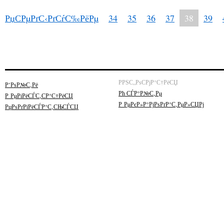
РџСРµРґС‹РґСѓС‰РёРµ
34
35
36
37
38
39
РРЅС„РѕСРјР°С†РёСЏ
Р’РѕР№С‚Рё
Рћ СЃР°Р№С‚Рµ
Р РµРіРёСЃС‚СР°С†РёСЏ
Р РµРєР»Р°РјРѕРґР°С‚РµР»СЏРј
РџРѕРґРїРёСЃР°С‚СЊСЃСЏ