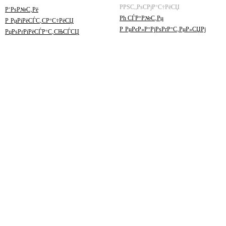
РРЅС„РѕСРјР°С†РёСЏ
Р’РѕР№С‚Рё
Рћ СЃР°Р№С‚Рµ
Р РµРіРёСЃС‚СР°С†РёСЏ
Р РµРєР»Р°РјРѕРґР°С‚РµР»СЏРј
РџРѕРґРїРёСЃР°С‚СЊСЃСЏ