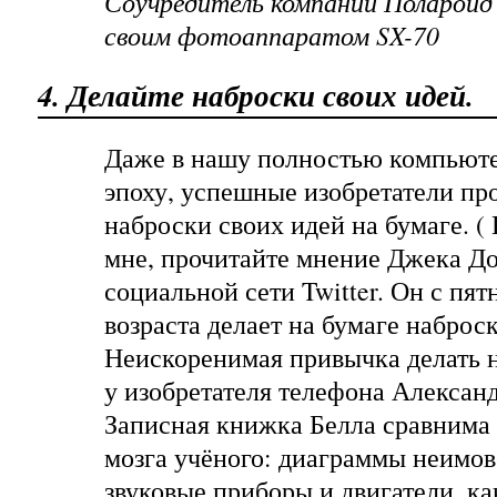
Соучредитель компании Полароид
своим фотоаппаратом SX-70
4. Делайте наброски своих идей.
Даже в нашу полностью компьют
эпоху, успешные изобретатели пр
наброски своих идей на бумаге. (
мне, прочитайте
мнение Джека Д
социальной сети Twitter. Он с пя
возраста делает на бумаге наброск
Неискоренимая привычка делать 
у изобретателя телефона Алексан
Записная книжка Белла
сравнима 
мозга учёного: диаграммы неимов
звуковые приборы и двигатели, ка