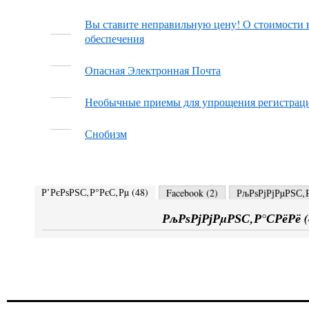
Вы ставите неправильную цену! О стоимости
обеспечения
Опасная Электронная Почта
Необычные приемы для упрощения регистрации
Снобизм
Р’РєРѕРЅС‚Р°РєС‚Рµ (
48
)
Facebook (
2
)
РљРѕРјРјРµРЅС‚Р
РљРѕРјРјРµРЅС‚Р°СРёРё (