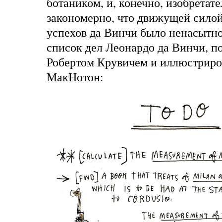
ботаником, и, конечно, изобретат
закономерно, что движущей сило
успехов да Винчи было ненасытн
список дел Леонардо да Винчи, п
Робертом Крувичем
и иллюстрир
МакНотон
: