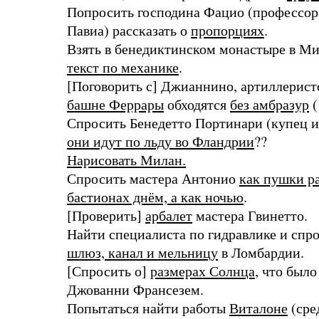
Попросить господина Фацио (профессор
Павиа) рассказать о
пропорциях
.
Взять в бенедиктинском монастыре в М
текст по механике
.
[Поговорить с] Джианнино, артиллеристо
башне Феррары
обходятся
без амбразур
(
Спросить Бенедетто Портинари (купец 
они идут по льду во Фландрии
??
Нарисовать Милан.
Спросить мастера Антонио
как пушки р
бастионах днём, а как ночью
.
[Проверить]
арбалет
мастера Гвинетто.
Найти специалиста по гидравлике и спр
шлюз, канал и мельницу
в Ломбардии.
[Спросить о]
размерах Солнца
, что был
Джованни Франсезем.
Попытаться найти работы
Виталоне
(сре