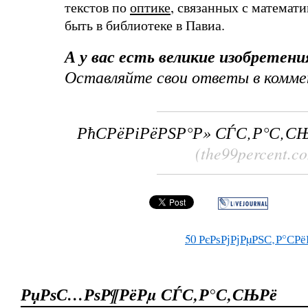
текстов по
оптике
, связанных с математ
быть в библиотеке в Павиа.
А у вас есть великие изобретени
Оставляйте свои ответы в комме
РћСРёРіРёРЅР°Р» СЃС‚Р°С‚С
(the99percent.c
50
РєРѕРјРјРµРЅС‚Р°СРё
РџРѕС…РѕР¶РёРµ СЃС‚Р°С‚СЊРё