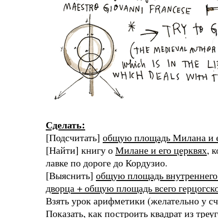
Сделать:
[Подсчитать]
общую площадь Милана и е
[Найти] книгу о
Милане и его церквях
, 
лавке по дороге до Кордузио.
[Выяснить]
общую площадь внутреннего 
дворца + общую площадь всего герцогск
Взять урок арифметики (желательно у сч
Показать, как построить квадрат из
треу