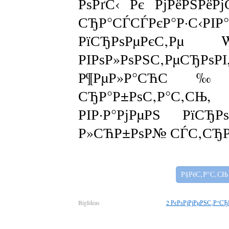
РѕРґС‹ Рє РјРёРЅРёРј
СЂР°СЃСЃРєР°Р·С‹Р
РїСЂРѕРµРєС‚Рµ 
РІРѕР»РѕРЅС‚РµСЂ
Р¶РµР»Р°СЋС‰Р
СЂР°Р±РѕС‚Р°С‚СЊ
РІР·Р°РјРµРЅ РїСЂР
Р»СЋР±РѕР№ СЃС‚СЂР°
Р§РёС‚Р°С‚СЊ
BigIdeas
2 РєРѕРјРјРµРЅС‚Р°СЂ