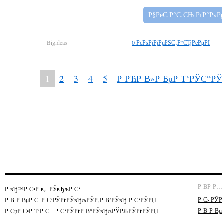
Р§РёС‚Р°С‚СЊ РґР°Р»Р
BigIdeas
0 РєРѕРјРјРµРЅС‚Р°СЂРёРµРІ
1
2
3
4
5
Р РЋР В»Р ВµР Т‘РЎС“РЎ
Р ВР Р
Р вЂ™Р С•Р в„–РЎвЂљР С‘
Р С› РЎ
Р В Р ВµР С–Р С‘РЎРѓРЎвЂљРЎР‚Р В°РЎвЂ Р С‘РЎРЏ
Р В Р В
Р СџР С•Р Т‘Р С—Р С‘РЎРѓР В°РЎвЂљРЎРЉРЎРѓРЎРЏ