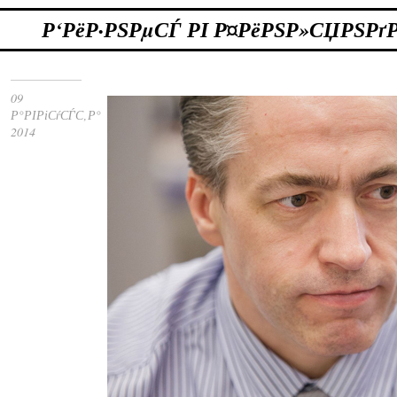
Р‘РёР·РЅРµСЃ РІ Р¤РёРЅР»СЏРЅРґ
09
Р°РІРіСѓСЃС‚Р°
2014