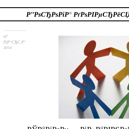
Р”РѕСЂРѕРіР° РґРѕРІРµСЂРёС
07
РјР°СЂС‚Р°
2014