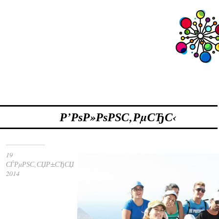
Р’РѕР»РѕРЅС‚РµСЂС‹
19
СЃРµРЅС‚СЏР±СЂСЏ
2014