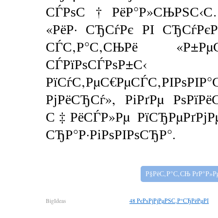
СЃРѕС†РёР°Р»СЊРЅС‹
«РёР· СЂСѓРє РІ СЂСѓРєР
СЃС‚Р°С‚СЊРё «Р±РµСЃ
СЃРїРѕСЃРѕР±С‹
РїСѓС‚РµС€РµСЃС‚РІРѕ
РјРёСЂСѓ», РіРґРµ РѕРїРё
С‡РёСЃР»Рµ РїСЂРµРґРјРµ
СЂР°Р·РіРѕРІРѕСЂР°.
Р§РёС‚Р°С‚СЊ РґР°Р»Р
BigIdeas
48 РєРѕРјРјРµРЅС‚Р°СЂРёРµРІ