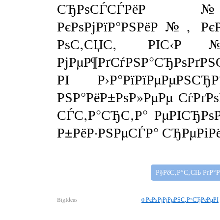
СЂРѕСЃСЃРёР
РєРѕРјРїР°РЅРёР№, Рє
РѕС‚СЏС‚ РІС‹
РјРµР¶РґСѓРЅР°СЂРѕРґР
РІ Р›Р°РїРїРµРµРЅСЂ
РЅР°РёР±РѕР»РµРµ СѓРґР
СЃС‚Р°СЂС‚Р° РµРІСЂРѕ
Р±РёР·РЅРµСЃР° СЂРµРіРё
Р§РёС‚Р°С‚СЊ РґР°
BigIdeas
0 РєРѕРјРјРµРЅС‚Р°СЂРёРµРІ