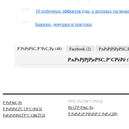
10 побочных эффектов еды, о которых ты може
Бикини, девушки и покупки
Р’РєРѕРЅС‚Р°РєС‚Рµ (
48
)
Facebook (
2
)
РљРѕРјРјРµРЅС‚Р
РљРѕРјРјРµРЅС‚Р°СРёРё (
РРЅС„РѕСРјР°С†РёСЏ
Р’РѕР№С‚Рё
Рћ СЃР°Р№С‚Рµ
Р РµРіРёСЃС‚СР°С†РёСЏ
Р РµРєР»Р°РјРѕРґР°С‚РµР»СЏРј
РџРѕРґРїРёСЃР°С‚СЊСЃСЏ