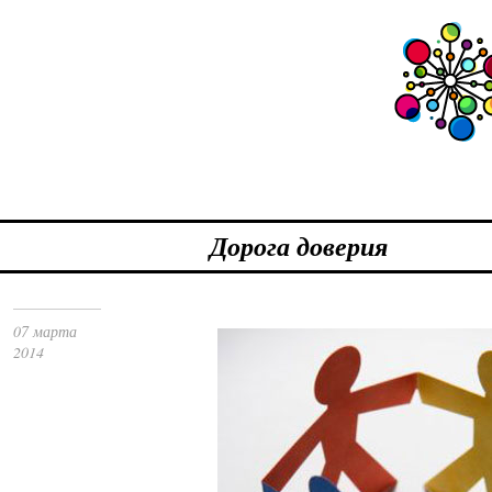
Дорога доверия
07 марта
2014