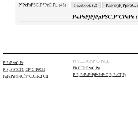
Р’РєРѕРЅС‚Р°РєС‚Рµ (
48
)
Facebook (
2
)
РљРѕРјРјРµРЅС‚Р
РљРѕРјРјРµРЅС‚Р°СРёРё (
РРЅС„РѕСРјР°С†РёСЏ
Р’РѕР№С‚Рё
Рћ СЃР°Р№С‚Рµ
Р РµРіРёСЃС‚СР°С†РёСЏ
Р РµРєР»Р°РјРѕРґР°С‚РµР»СЏРј
РџРѕРґРїРёСЃР°С‚СЊСЃСЏ