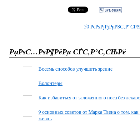
50
РєРѕРјРјРµРЅС‚Р°СРё
РџРѕС…РѕР¶РёРµ СЃС‚Р°С‚СЊРё
Восемь способов улучшить зрение
Волонтеры
Как избавиться от заложенного носа без лекар
9 основных советов от Марка Твена о том, как
жизнь