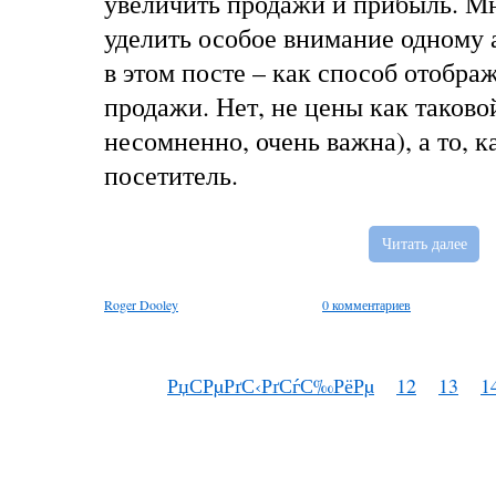
увеличить продажи и прибыль. Мн
уделить особое внимание одному 
в этом посте – как способ отобра
продажи. Нет, не цены как таковой
несомненно, очень важна), а то, к
посетитель.
Читать далее
Roger Dooley
0 комментариев
РџСРµРґС‹РґСѓС‰РёРµ
12
13
1