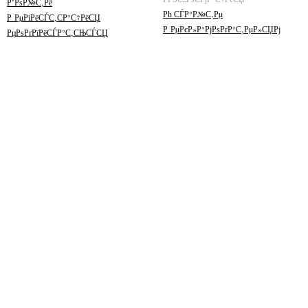
Р’РѕР№С‚Рё
Рћ СЃР°Р№С‚Рµ
Р РµРіРёСЃС‚СР°С†РёСЏ
Р РµРєР»Р°РјРѕРґР°С‚РµР»СЏРј
РџРѕРґРїРёСЃР°С‚СЊСЃСЏ