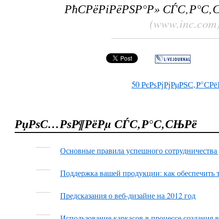
РћСРёРіРёРЅР°Р» СЃС‚Р°С‚
(www.inc.com
50
РєРѕРјРјРµРЅС‚Р°СРё
РџРѕС…РѕР¶РёРµ СЃС‚Р°С‚СЊРё
Основные правила успешного сотрудничества 
Поддержка вашей продукции: как обеспечить
Предсказания о веб-дизайне на 2012 год
Использование каркасов в процессе создания 