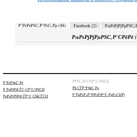
Р’РєРѕРЅС‚Р°РєС‚Рµ (
48
)
Facebook (
2
)
РљРѕРјРјРµРЅС‚Р
РљРѕРјРјРµРЅС‚Р°СРёРё (
РРЅС„РѕСРјР°С†РёСЏ
Р’РѕР№С‚Рё
Рћ СЃР°Р№С‚Рµ
Р РµРіРёСЃС‚СР°С†РёСЏ
Р РµРєР»Р°РјРѕРґР°С‚РµР»СЏРј
РџРѕРґРїРёСЃР°С‚СЊСЃСЏ