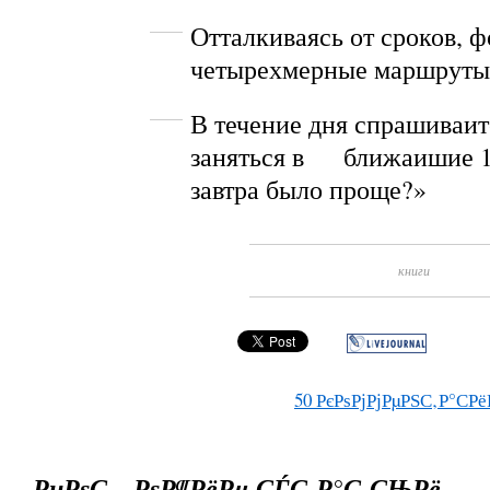
Отталкиваясь от сроков, ф
четырехмерные маршруты 
В течение дня спрашиваит
заняться в ближаишие 1
завтра было проще?»
книги
50
РєРѕРјРјРµРЅС‚Р°СРё
РџРѕС…РѕР¶РёРµ СЃС‚Р°С‚СЊРё