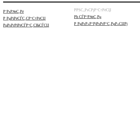
РРЅС„РѕСРјР°С†РёСЏ
Р’РѕР№С‚Рё
Рћ СЃР°Р№С‚Рµ
Р РµРіРёСЃС‚СР°С†РёСЏ
Р РµРєР»Р°РјРѕРґР°С‚РµР»СЏРј
РџРѕРґРїРёСЃР°С‚СЊСЃСЏ