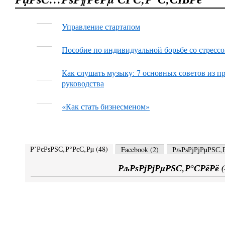
Управление стартапом
Пособие по индивидуальной борьбе со стресс
Как слушать музыку: 7 основных советов из п
руководства
«Как стать бизнесменом»
Р’РєРѕРЅС‚Р°РєС‚Рµ (
48
)
Facebook (
2
)
РљРѕРјРјРµРЅС‚Р
РљРѕРјРјРµРЅС‚Р°СРёРё (