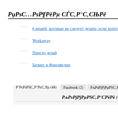
РџРѕС…РѕР¶РёРµ СЃС‚Р°С‚СЊРё
6 вещей, которые не следует делать, если хотит
Workaway
Просто делай
Бизнес в Финляндии
Р’РєРѕРЅС‚Р°РєС‚Рµ (
48
)
Facebook (
2
)
РљРѕРјРјРµРЅС‚Р
РљРѕРјРјРµРЅС‚Р°СРёРё (