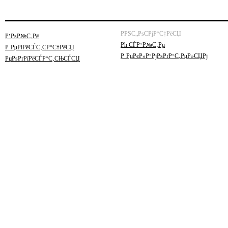
РРЅС„РѕСРјР°С†РёСЏ
Р’РѕР№С‚Рё
Рћ СЃР°Р№С‚Рµ
Р РµРіРёСЃС‚СР°С†РёСЏ
Р РµРєР»Р°РјРѕРґР°С‚РµР»СЏРј
РџРѕРґРїРёСЃР°С‚СЊСЃСЏ