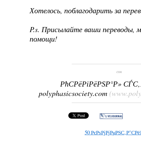
Хотелось, поблагодарить за пере
P.s. Присылайте ваши переводы, 
помощи!
сон
РћСРёРіРёРЅР°Р» СЃС
polyphasicsociety.com
(www.poly
50
РєРѕРјРјРµРЅС‚Р°СРё