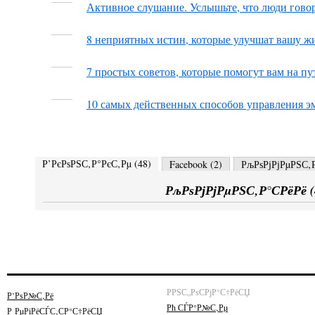
Активное слушание. Услышьте, что люди говор
8 неприятных истин, которые улучшат вашу ж
7 простых советов, которые помогут вам на пу
10 самых действенных способов управления э
Р’РєРѕРЅС‚Р°РєС‚Рµ (
48
)
Facebook (
2
)
РљРѕРјРјРµРЅС‚Р
РљРѕРјРјРµРЅС‚Р°СРёРё (
РРЅС„РѕСРјР°С†РёСЏ
Р’РѕР№С‚Рё
Рћ СЃР°Р№С‚Рµ
Р РµРіРёСЃС‚СР°С†РёСЏ