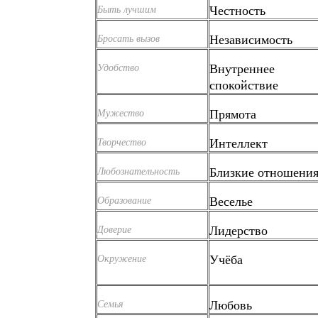
Честность
Быть лучшим
Независимость
Бросать вызов
Внутреннее
Удобство
спокойствие
Прямота
Мужество
Интеллект
Творчество
Близкие отношени
Любознательность
Веселье
Образование
Лидерство
Доверие
Учёба
Окружение
Любовь
Семья