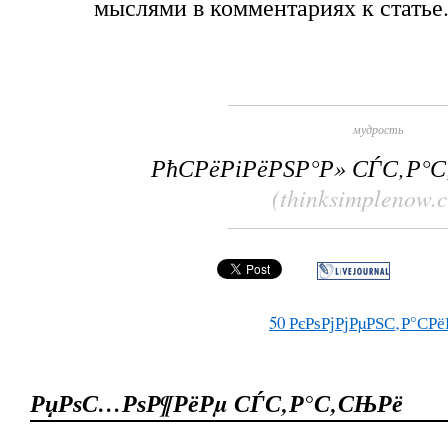
мыслями в комментариях к статье
мудрость
РћСРёРіРёРЅР°Р» СЃС‚Р°
(thinksimplenow.
50
РєРѕРјРјРµРЅС‚Р°СРё
РџРѕС…РѕР¶РёРµ СЃС‚Р°С‚СЊРё