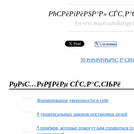
РћСРёРіРёРЅР°Р» СЃС‚Р
(www.marcandangel
50
РєРѕРјРјРµРЅС‚Р°СРё
РџРѕС…РѕР¶РёРµ СЃС‚Р°С‚СЊРё
Формирование уверенности в себе
9 универсальных законов постановки целей
5 приёмов, которые помогут вам справиться 
выступлений