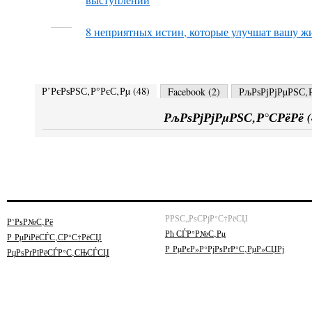
8 неприятных истин, которые улучшат вашу ж
Р’РєРѕРЅС‚Р°РєС‚Рµ (
48
)
Facebook (
2
)
РљРѕРјРјРµРЅС‚Р
РљРѕРјРјРµРЅС‚Р°СРёРё (
РРЅС„РѕСРјР°С†РёСЏ
Р’РѕР№С‚Рё
Рћ СЃР°Р№С‚Рµ
Р РµРіРёСЃС‚СР°С†РёСЏ
Р РµРєР»Р°РјРѕРґР°С‚РµР»СЏРј
РџРѕРґРїРёСЃР°С‚СЊСЃСЏ