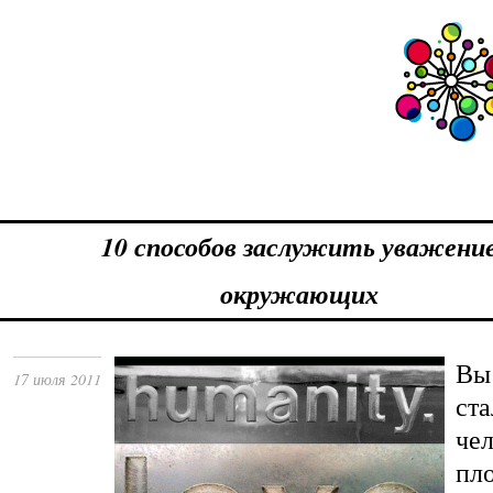
10 способов заслужить уважени
окружающих
Вы
17 июля 2011
ста
че
пло