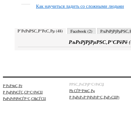
Как научиться ладить со сложными людьми
Р’РєРѕРЅС‚Р°РєС‚Рµ (
48
)
Facebook (
2
)
РљРѕРјРјРµРЅС‚Р
РљРѕРјРјРµРЅС‚Р°СРёРё (
РРЅС„РѕСРјР°С†РёСЏ
Р’РѕР№С‚Рё
Рћ СЃР°Р№С‚Рµ
Р РµРіРёСЃС‚СР°С†РёСЏ
Р РµРєР»Р°РјРѕРґР°С‚РµР»СЏРј
РџРѕРґРїРёСЃР°С‚СЊСЃСЏ