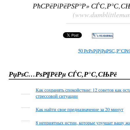
РћСРёРіРёРЅР°Р» СЃС‚Р°С‚С
(www.dumblittlema
50
РєРѕРјРјРµРЅС‚Р°СРё
РџРѕС…РѕР¶РёРµ СЃС‚Р°С‚СЊРё
Как сохранять спокойствие: 12 советов как ос
стрессовой ситуации
Как найти свое предназначение за 20 минут
8 неприятных истин, которые улучшат вашу ж