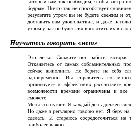
который вам так необходим, чтобы завтра п
бодрым. Ничто так не способствует сновиде
результате утром вы не будете свежим и о
доставить вам удовольствие, и даже натолк
утром у вас не будет сил воплотить их в слов
Научитесь
говорить
«
нет»
Это
легко
.
Скажите нет работе, которая
Откажитесь от самых соблазнительных про
сейчас выполнить. Не
берите
на
себя
сл
одновременно
.
Вы справитесь со многи
организуете и эффективно рассчитаете вр
возможности времени ограничены и все 
сможете.
Меня
это
пугает
.
Я
каждый
день
должен
сде
Но даже я регулярно говорю нет. Я беру на 
сделать. И стараюсь сосредоточиться на 
наиболее важно.