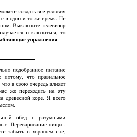
можете создать все условия
е в одно и то же время. Не
сном. Выключите телевизор
олучается отключиться, то
лабляющие упражнения
.
льно подобранное питание
е потому, что правильное
 что в свою очередь влияет
час же переходить на эту
а древесной коре. Я всего
ыслом.
ьный обед с разумными
чью
.
Переваривание пищи -
те забыть о хорошем сне,