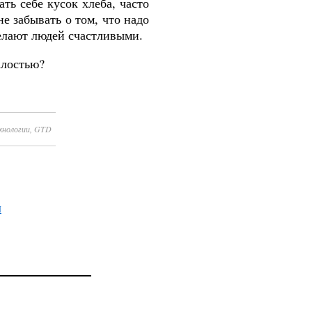
ть себе кусок хлеба, часто
не забывать о том, что надо
делают людей счастливыми.
талостью?
хнологии
,
GTD
І