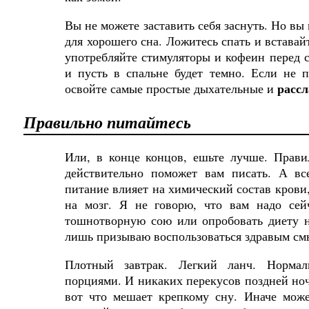
Вы не можете заставить себя заснуть. Но вы 
для хорошего сна. Ложитесь спать и вставайт
употребляйте стимуляторы и кофеин перед 
и пусть в спальне будет темно. Если не п
расс
освойте самые простые дыхательные и
Правильно
питайтесь
Или
,
в
конце
концов
,
ешьте
лучше
.
Прави
действительно поможет вам писать. А вс
питание влияет на химический состав крови,
на мозг. Я не говорю, что вам надо сей
тошнотворную сою или опробовать диету н
лишь призываю воспользоваться здравым см
Плотный
завтрак
.
Легкий
ланч
.
Нормал
порциями. И
никаких
перекусов
поздней
но
вот что мешает крепкому сну. Иначе може