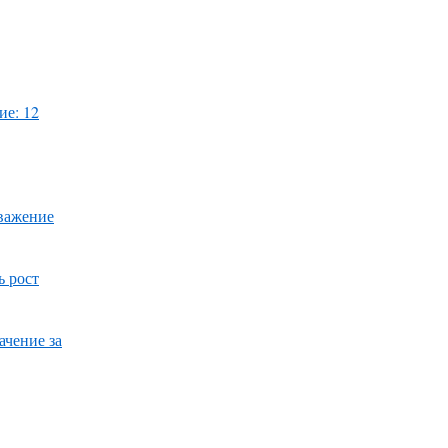
ие: 12
уважение
ь рост
ачение за