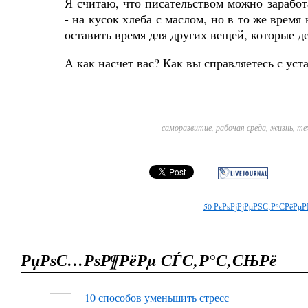
Я считаю, что писательством можно заработа
- на кусок хлеба с маслом, но в то же время 
оставить время для других вещей, которые 
А как насчет вас? Как вы справляетесь с ус
саморазвитие
,
рабочая среда
,
жизнь
,
те
50
РєРѕРјРјРµРЅС‚Р°СРёРµР
РџРѕС…РѕР¶РёРµ СЃС‚Р°С‚СЊРё
10 способов уменьшить стресс