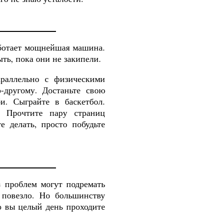
аботает мощнейшая машина.
ыть, пока они не закипели.
раллельно с физическими
о
-
другому
.
Достаньте свою
и. Сыграйте в баскетбол.
. Прочтите пару страниц
е делать, просто побудьте
з проблем могут подремать
 повезло. Но
большинству
о
вы
целый день проходите