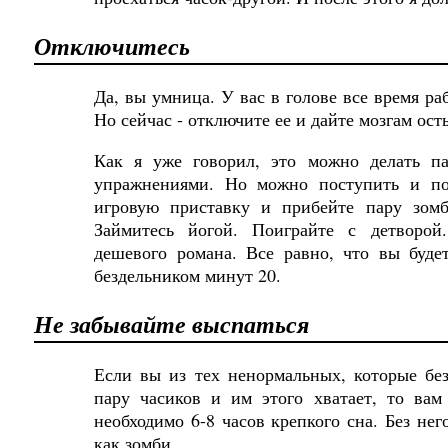
Отключитесь
Да, вы умница. У вас в голове все время р
Но сейчас - отключите ее и дайте мозгам ост
Как я уже говорил, это можно делать па
упражнениями. Но
можно
поступить
и
п
игровую приставку и прибейте пару зомб
Займитесь йогой. Поиграйте с детворой
дешевого романа. Все равно, что вы будет
бездельником минут 20.
Не
забывайте
выспаться
Если вы из тех ненормальных, которые бе
пару часиков и им этого хватает, то вам
необходимо
6-8
часов
крепкого
сна
.
Без
нег
как зомби
.