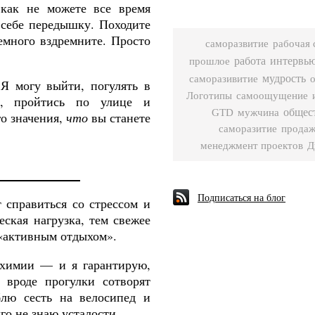
как не можете все время
 себе передышку. Походите
емного
вздремните
.
Просто
рабочая 
саморазвитие
работа
интервь
прошлое
мудрость
саморазивитие
 Я могу выйти, погулять в
Логотипы
самоощущение
м, пройтись по улице и
общес
GTD
мужчина
го значения,
что
вы станете
саморазитие
прода
менеджмент проектов
Д
Подписаться на блог
 справиться со стрессом и
еская нагрузка, тем свежее
 «активным отдыхом».
охимии — и я гарантирую,
 вроде прогулки сотворят
лю сесть на велосипед и
го
не
знаю
усталости
.