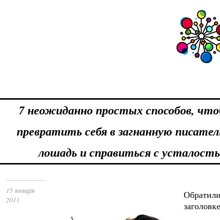
7 неожиданно простых способов, что
превратить себя в загнанную писате
лошадь и справиться с усталост
15 января
Обратил
2011
заголовк