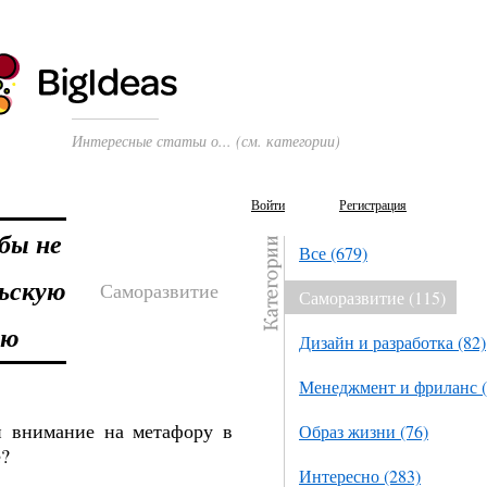
Интересные статьи о... (см. категории)
Войти
Регистрация
бы не
Все (679)
льскую
Саморазвитие
Саморазвитие (115)
ью
Дизайн и разработка (82)
Менеджмент и фриланс (
и внимание на метафору в
Образ жизни (76)
е?
Интересно (283)