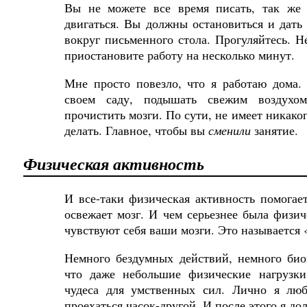
Вы не можете все время писать, так же 
двигаться. Вы должны остановиться и дать
вокруг письменного стола. Прогуляйтесь
.
Н
приостановите работу на несколько минут.
Мне просто повезло, что я работаю дома.
своем саду, подышать свежим воздухо
прочистить мозги. По сути, не имеет никако
делать. Главное
,
чтобы
вы
сменили
занятие
.
Физическая активность
И все-таки физическая активность помогает
освежает мозг. И чем серьезнее была физич
чувствуют себя ваши мозги. Это называется
Немного бездумных действий, немного би
что даже небольшие физические нагрузки
чудеса для умственных сил. Лично я люб
проехаться часок-другой. И
после
этого
я
дол