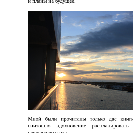
и планы на будущее.
Мной были прочитаны только две книги
снизошло вдохновение распланироват
следующего года.