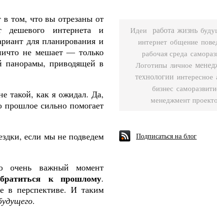
 в том, что вы отрезаны от
т
дешевого
интернета
и
работа
Идеи
жизнь
буду
ариант
для
планирования
и
интернет
общение
пове
 ничто не мешает — только
рабочая среда
самораз
ой панорамы, приводящей в
Логотипы
менед
личное
технологии
интересное
бизнес
саморазвити
е такой, как я ожидал. Да,
менеджмент проект
о прошлое сильно помогает
ездки, если мы не подведем
Подписаться на блог
но очень важный момент
обратиться к прошлому
.
се
в
перспективе
.
И
таким
будущего
.