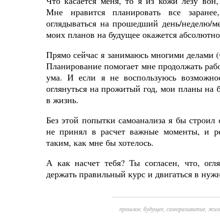
Что касается меня, то я из кожи лезу вон,
Мне нравится
планировать все заранее
оглядываться на прошедший день/неделю/мес
моих планов на будущее окажется абсолютно
Прямо сейчас я занимаюсь многими делами (че
Планирование помогает мне продолжать рабо
ума. И если я не воспользуюсь возможно
оглянуться на прожитый год, мои планы на 
в жизнь.
Без этой попытки самоанализа я бы строил 
не принял в расчет важные моменты, и р
таким, как мне бы хотелось.
А
как
насчет
тебя
?
Ты согласен, что, огл
держать правильный курс и двигаться в ну
прошлое
,
будущее
,
саморазивитие
,
жиз