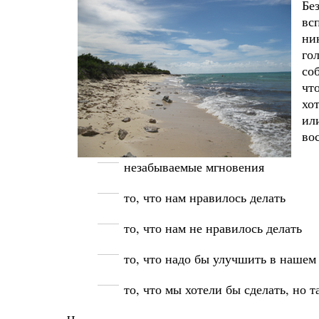
Бе
вс
ни
го
со
чт
хо
ил
во
незабываемые мгновения
то, что нам нравилось делать
то, что нам не нравилось делать
то, что надо бы улучшить в нашем
то, что мы хотели бы сделать, но т