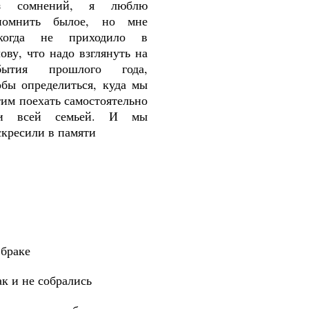
з сомнений,
я люблю
помнить былое
, но мне
когда не приходило в
лову, что надо взглянуть на
бытия прошлого года,
обы определиться, куда мы
тим поехать самостоятельно
и всей семьей. И
мы
скресили
в
памяти
 браке
ак и не собрались