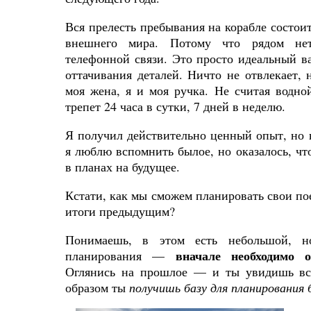
Вся прелесть пребывания на корабле состоит
внешнего мира. Потому
что
рядом
не
телефонной
связи
.
Это
просто
идеальный
в
оттачивания
деталей
.
Ничто не отвлекает,
моя жена, я и моя ручка. Не считая водн
трепет 24 часа в сутки, 7 дней в неделю.
Я получил действительно ценный опыт, но н
я люблю вспомнить былое, но оказалось, чт
в планах на будущее.
Кстати, как мы сможем планировать свои по
итоги предыдущим?
Понимаешь, в этом есть небольшой, 
вначале необходимо 
планирования —
Оглянись
на
прошлое
—
и
ты
увидишь
в
образом
ты
получишь
базу
для
планирования