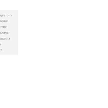
сон
щее
дение
итие
жмент
анализ
е
ов