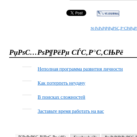
50
РєРѕРјРјРµРЅС‚Р°СРёРµР
РџРѕС…РѕР¶РёРµ СЃС‚Р°С‚СЊРё
Неполная программа развития личности
Как потерпеть неудачу
В поисках сложностей
Заставьте время работать на вас
Р’РєРѕРЅС‚Р°РєС‚Рµ (
48
)