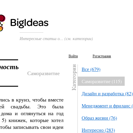
Интересные статьи о... (см. категории)
Войти
Регистрация
жность
Все (679)
Саморазвитие
Саморазвитие (115)
Дизайн и разработка (82)
лись в круиз, чтобы вместе
Менеджмент и фриланс (
шей свадьбы. Это была
 дома и оглянуться на год
Образ жизни (76)
, 5) книжек, которые хотел
чтобы записывать свои идеи
Интересно (283)