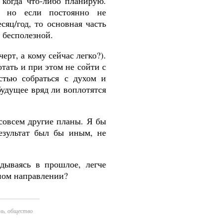
 когда что-либо планирую.
, но если постоянно не
яц/год, то основная часть
 бесполезной.
рт, а кому сейчас легко?).
тать и при этом не сойти с
стью собраться с духом и
будущее вряд ли воплотятся
совсем другие планы. Я бы
езультат был бы иным, не
ядываясь в прошлое, легче
жном направлении?
нь
,
общество