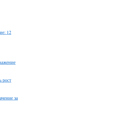
ие: 12
уважение
ь рост
ачение за