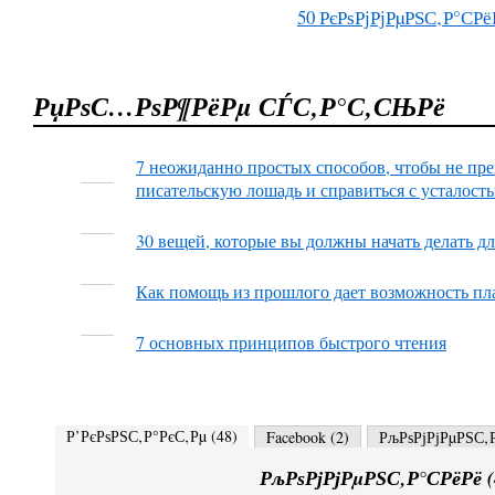
50
РєРѕРјРјРµРЅС‚Р°СРё
РџРѕС…РѕР¶РёРµ СЃС‚Р°С‚СЊРё
7 неожиданно простых способов, чтобы не пре
писательскую лошадь и справиться с усталост
30 вещей, которые вы должны начать делать дл
Как помощь из прошлого дает возможность пл
7 основных принципов быстрого чтения
Р’РєРѕРЅС‚Р°РєС‚Рµ (
48
)
Facebook (
2
)
РљРѕРјРјРµРЅС‚Р
РљРѕРјРјРµРЅС‚Р°СРёРё (