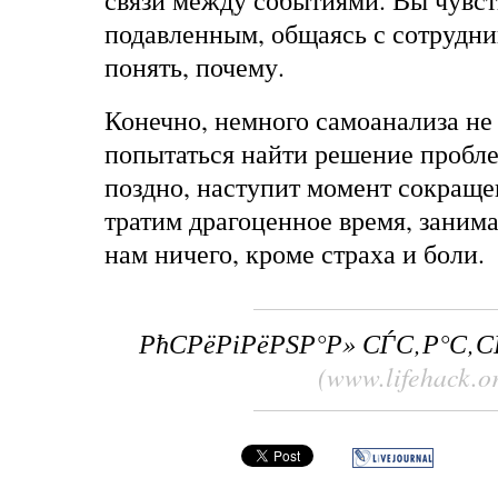
связи между событиями. Вы чувст
подавленным, общаясь с сотрудни
понять, почему.
Конечно, немного самоанализа не
попытаться найти решение пробле
поздно, наступит момент сокраще
тратим драгоценное время, занимая
нам ничего, кроме страха и боли.
РћСРёРіРёРЅР°Р» СЃС‚Р°С‚
(www.lifehack.o