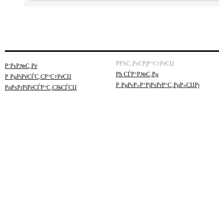
РРЅС„РѕСРјР°С†РёСЏ
Р’РѕР№С‚Рё
Рћ СЃР°Р№С‚Рµ
Р РµРіРёСЃС‚СР°С†РёСЏ
Р РµРєР»Р°РјРѕРґР°С‚РµР»СЏРј
РџРѕРґРїРёСЃР°С‚СЊСЃСЏ