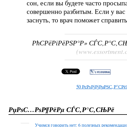
сон, если вы будете часто просыпа
совершенно разбитым. Если у вас
заснуть, то врач поможет справить
РћСРёРіРёРЅР°Р» СЃС‚Р°С‚С
(www.essortment.
50
РєРѕРјРјРµРЅС‚Р°СРё
РџРѕС…РѕР¶РёРµ СЃС‚Р°С‚СЊРё
Учимся говорить нет: 6 полезных рекомендац