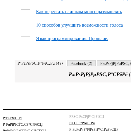
Как перестать слишком много размышлять
10 способов улучшить возможности голоса
Язык программирования. Прошлое.
Р’РєРѕРЅС‚Р°РєС‚Рµ (
48
)
Facebook (
2
)
РљРѕРјРјРµРЅС‚Р
РљРѕРјРјРµРЅС‚Р°СРёРё (
РРЅС„РѕСРјР°С†РёСЏ
Р’РѕР№С‚Рё
Рћ СЃР°Р№С‚Рµ
Р РµРіРёСЃС‚СР°С†РёСЏ
Р РµРєР»Р°РјРѕРґР°С‚РµР»СЏРј
РџРѕРґРїРёСЃР°С‚СЊСЃСЏ