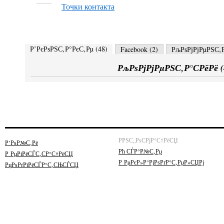
Точки контакта
Р’РєРѕРЅС‚Р°РєС‚Рµ (
48
)
Facebook (
2
)
РљРѕРјРјРµРЅС‚Р
РљРѕРјРјРµРЅС‚Р°СРёРё (
РРЅС„РѕСРјР°С†РёСЏ
Р’РѕР№С‚Рё
Рћ СЃР°Р№С‚Рµ
Р РµРіРёСЃС‚СР°С†РёСЏ
Р РµРєР»Р°РјРѕРґР°С‚РµР»СЏРј
РџРѕРґРїРёСЃР°С‚СЊСЃСЏ