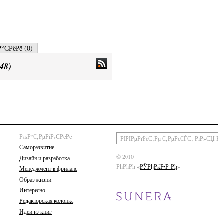
°СРёРё (
0
)
48
)
РљР°С‚РµРіРѕСРёРё
Саморазвитие
© 2010
Дизайн и разработка
РћРћРћ «
РЎРђРќР•Р Рђ
»
Менеджмент и фриланс
Образ жизни
Интересно
Редакторская колонка
Идеи из книг