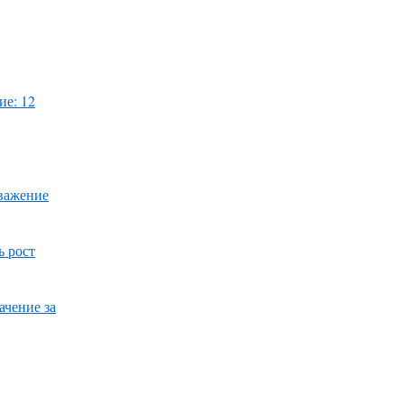
ие: 12
уважение
ь рост
ачение за