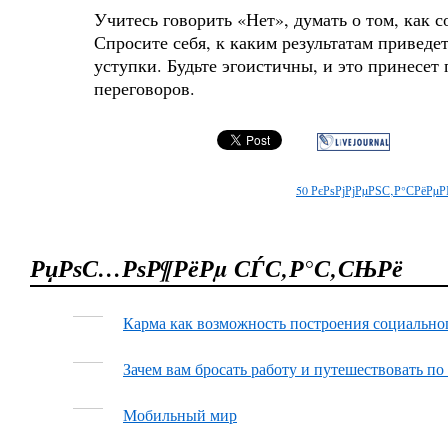
Учитесь говорить «Нет», думать о том, как 
Спросите себя, к каким результатам приведет
уступки. Будьте эгоистичны, и это принесет
переговоров.
50
РєРѕРјРјРµРЅС‚Р°СРёРµР
РџРѕС…РѕР¶РёРµ СЃС‚Р°С‚СЊРё
Карма как возможность построения социальног
Зачем вам бросать работу и путешествовать по
Мобильный мир