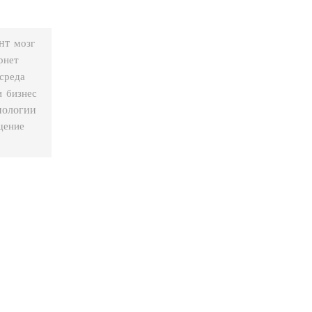
нт
мозг
рнет
среда
и
бизнес
нологии
щение