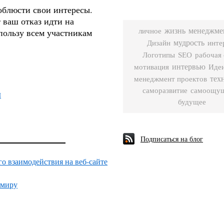
соблюсти свои интересы.
 ваш отказ идти на
 пользу всем участникам
жизнь
менеджме
личное
мудрость
Дизайн
инте
Логотипы
рабочая 
SEO
интервью
Иде
мотивация
менеджмент проектов
тех
саморазвитие
самоощу
І
будущее
Подписаться на блог
о взаимодействия на веб-сайте
 миру