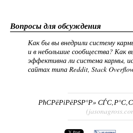
Вопросы для обсуждения
Как бы вы внедрили систему кар
и в небольшие сообщества? Как в
эффективна ли система кармы, ис
сайтах типа Reddit, Stack Overflo
РћСРёРіРёРЅР°Р» СЃС‚Р°С‚
(jasonagross.co