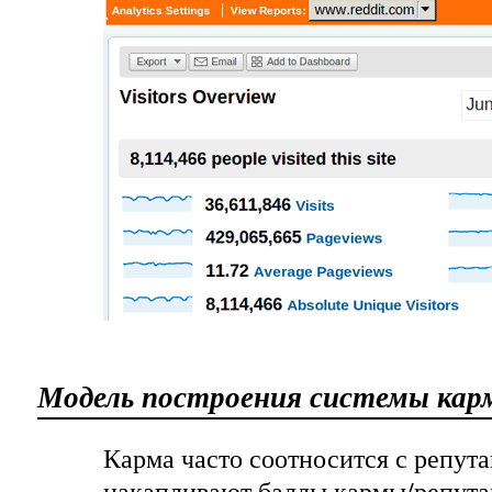
Модель построения системы кар
Карма часто
соотносится с репута
накапливают баллы кармы/репута