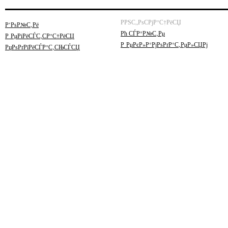
РРЅС„РѕСРјР°С†РёСЏ
Р’РѕР№С‚Рё
Рћ СЃР°Р№С‚Рµ
Р РµРіРёСЃС‚СР°С†РёСЏ
Р РµРєР»Р°РјРѕРґР°С‚РµР»СЏРј
РџРѕРґРїРёСЃР°С‚СЊСЃСЏ