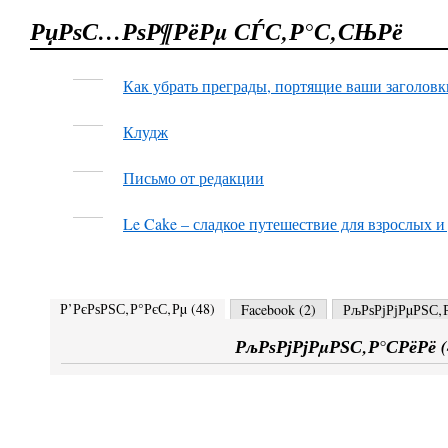
РџРѕС…РѕР¶РёРµ СЃС‚Р°С‚СЊРё
Как убрать преграды, портящие ваши заголовк
Клудж
Письмо от редакции
Le Cake – сладкое путешествие для взрослых и
Р’РєРѕРЅС‚Р°РєС‚Рµ (
48
)
Facebook (
2
)
РљРѕРјРјРµРЅС‚Р
РљРѕРјРјРµРЅС‚Р°СРёРё (