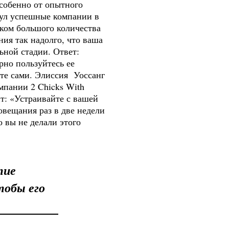
особенно от опытного
нул успешные компании в
ком большого количества
ия так надолго, что ваша
ьной стадии. Ответ:
рно пользуйтесь ее
те сами. Элиссия Уоссанг
омпании 2 Chicks With
ит: «Устраивайте с вашей
овещания раз в две недели
о вы не делали этого
тие
тобы его