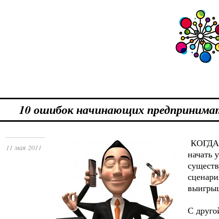
10 ошибок начинающих предпринима
КОГДА 
11 мая 2011
начать 
существ
сценари
выигры
С друго