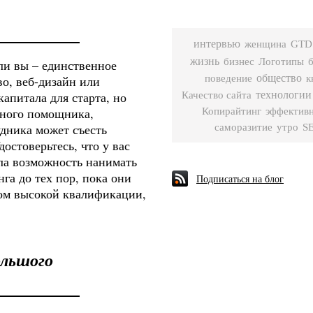
интервью
женщина
GTD
жизнь
бизнес
Логотипы
ли вы – единственное
общество
во, веб-дизайн или
поведение
к
апитала для старта, но
технологии
Качество сайта
вного помощника,
Копирайтинг
эффектив
удника может съесть
саморазитие
утро
S
остоверьтесь, что у вас
ла возможность нанимать
га до тех пор, пока они
Подписаться на блог
лом высокой квалификации,
ольшого