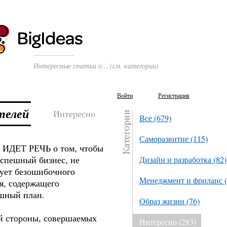
Интересные статьи о... (см. категории)
Войти
Регистрация
телей
Интересно
Все (679)
Саморазвитие (115)
ИДЕТ РЕЧЬ о том, чтобы
успешный бизнес, не
Дизайн и разработка (82)
ует безошибочного
Менеджмент и фриланс (
я, содержащего
шный план.
Образ жизни (76)
й стороны, совершаемых
Интересно (283)