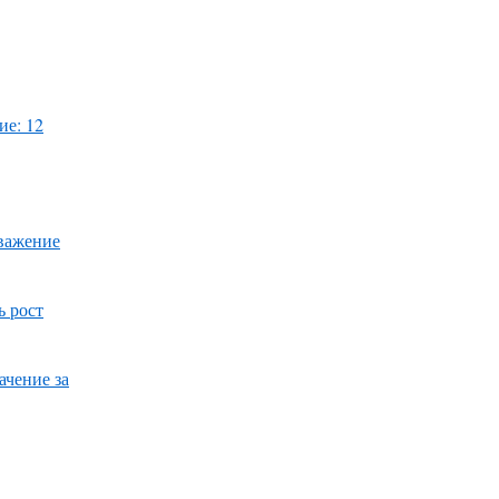
ие: 12
уважение
ь рост
ачение за