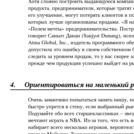
Хотя сложно построить выдающуюся компан
продукта, предприниматели, которые тратят
его улучшение, могут потерять клиентов в п
которых лучше организованы продажи. «Я н
«Полем мечты» предпринимательства. Постро
говорит Саньот Данан (Sanjyot Dunung), ис
Atma Global, Inc., издатель программного об
допустила это ошибку в своем собственном б
следить за уровнем продаж, то у вас скорее з
прежде чем продукция успешно выйдет на р
4.
Ориентироваться на маленький 
Очень заманчиво попытаться занять нишу, н
быстро упрется в стену, если выбранный ры
Подумайте обо всех старшеклассниках – звез
мечтают играть в NBA. Из-за того, что есть в
набирает всего несколько игроков, вероятнос
вторым Майклом Джорданом очень незначит