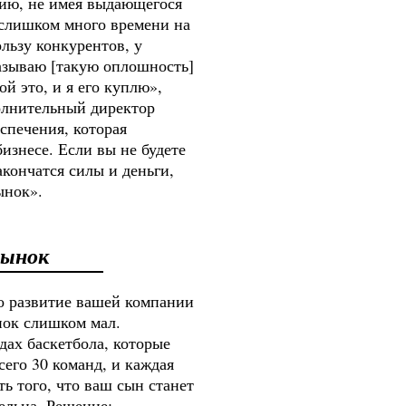
ию, не имея выдающегося
 слишком много времени на
ользу конкурентов, у
азываю [такую оплошность]
й это, и я его куплю»,
полнительный директор
еспечения, которая
изнесе. Если вы не будете
акончатся силы и деньги,
ынок».
рынок
о развитие вашей компании
нок слишком мал.
дах баскетбола, которые
сего 30 команд, и каждая
ть того, что ваш сын станет
ельна. Решение: