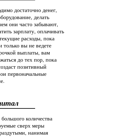
димо достаточно денег,
оборудование, делать
чем они часто забывают,
атить зарплату, оплачивать
текущие расходы, пока
 только вы не ведете
тсрочкой выплаты, вам
жаться до тех пор, пока
создаст позитивный
вои первоначальные
е.
питал
 большого количества
руемые сверх меры
раздутыми, нанимая