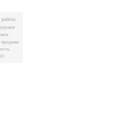
работа
будущее
ниги
продажи
ность
EO