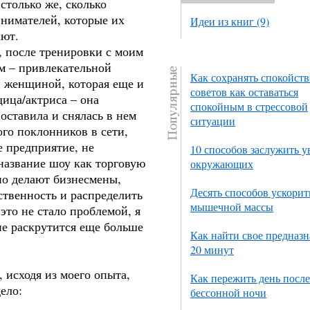
столько же, сколько
нимателей, которые их
Идеи из книг (9)
ют.
, после тренировки с моим
м – привлекательной
Как сохранять спокойств
 женщиной, которая еще и
советов как оставаться
ица/актриса – она
спокойным в стрессовой
оставила и снялась в нем
ситуации
ого поклонников в сети,
е предприятие, не
10 способов заслужить 
название шоу как торговую
окружающих
чно делают бизнесмены,
Десять способов ускорит
твенность и распределить
мышечной массы
это не стало проблемой, я
не раскрутится еще больше
Как найти свое предназн
20 минут
 исходя из моего опыта,
Как пережить день после
ело:
бессонной ночи