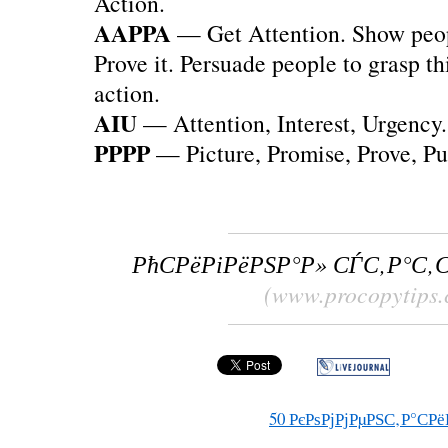
Action.
AAPPA
— Get Attention. Show peo
Prove it. Persuade people to grasp th
action.
AIU
— Attention, Interest, Urgency.
PPPP
— Picture, Promise, Prove, Pu
РћСРёРіРёРЅР°Р» СЃС‚Р°С‚
(www.procopytips
50
РєРѕРјРјРµРЅС‚Р°СРё