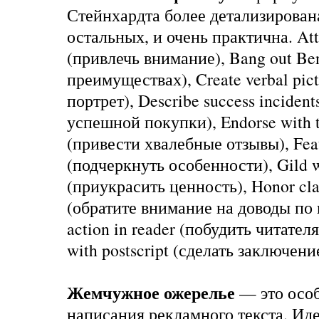
Стейнхардта более детализирован
остальных, и очень практична. Att
(привлечь внимание), Bang out Ben
преимуществах), Create verbal pic
портрет), Describe success incide
успешной покупки), Endorse with t
(привести хвалебные отзывы), Featu
(подчеркнуть особенности), Gild w
(приукрасить ценность), Honor cla
(обратите внимание на доводы по г
action in reader (побудить читателя
with postscript (сделать заключени
Жемчужное ожерелье
— это осо
написания рекламного текста. Иде