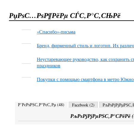
РџРѕС…РѕР¶РёРµ СЃС‚Р°С‚СЊРё
«Спасибо»-письма
Бренд, фирменный стиль и логотип. Их различ
Неустаревающее руководство, как сохранить с
праздников
Покупки с помощью смартфона в метро Южно
Р’РєРѕРЅС‚Р°РєС‚Рµ (
48
)
Facebook (
2
)
РљРѕРјРјРµРЅС‚Р
РљРѕРјРјРµРЅС‚Р°СРёРё (