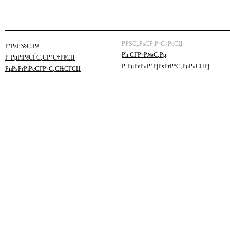
РРЅС„РѕСРјР°С†РёСЏ
Р’РѕР№С‚Рё
Рћ СЃР°Р№С‚Рµ
Р РµРіРёСЃС‚СР°С†РёСЏ
Р РµРєР»Р°РјРѕРґР°С‚РµР»СЏРј
РџРѕРґРїРёСЃР°С‚СЊСЃСЏ