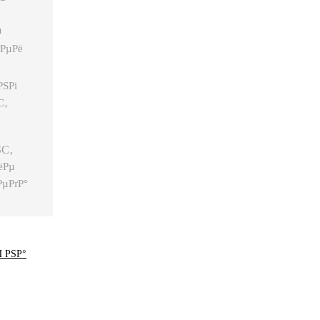
µ
ґРµРё
ЅРі
С‚
ЅС‚
ёРµ
µРґР°
 РЅР°