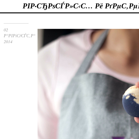
РІР·СЂРѕСЃР»С‹С… Рё РґРµС‚Р
02
Р°РІРіСѓСЃС‚Р°
2014