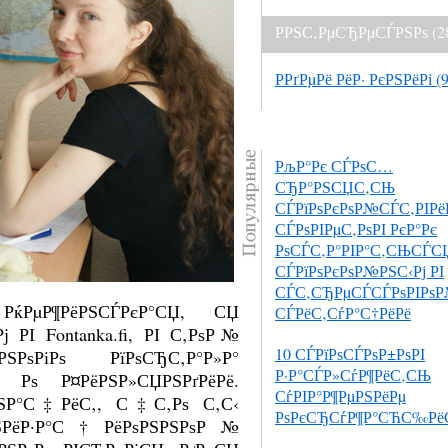
РРЅС‚РµСЂРµСЃРЅРѕ (2
РРґРµРё РёР· РєРЅРёРі (9
РљР°Рє СЃРѕС…
СЂР°РЅСЏС‚СЊ
СЃРїРѕРєРѕР№СЃС‚РІРёР
СЃРѕРІРµС‚РѕРІ РєР°Рє
РѕСЃС‚Р°РІР°С‚СЊСЃС
СЃРїРѕРєРѕР№РЅС‹Рј РІ
СЃС‚СЂРµСЃСЃРѕРІРѕ
РќРµР¶РёРЅСЃРєР°СЏ, СЏ
СЃРёС‚СѓР°С†РёРё
 РІ Fontanka.fi, РІ С‚РѕР№
10 СЃРїРѕСЃРѕР±РѕРІ
ѕРіРѕ РїРѕСЂС‚Р°Р»Р°
Р·Р°СЃР»СѓР¶РёС‚СЊ
Џ Рѕ Р¤РёРЅР»СЏРЅРґРёРё.
СѓРІР°Р¶РµРЅРёРµ
·РЅР°С‡РёС‚, С‡С‚Рѕ С‚С‹
РѕРєСЂСѓР¶Р°СЋС‰Р
°РЅРёР·Р°С†РёРѕРЅРЅРѕР№