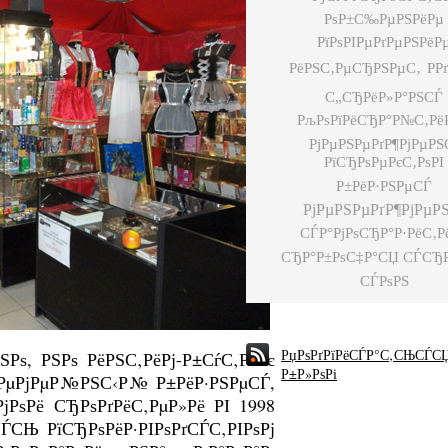
РѕР±С‰РµРЅРёРµ
РїРѕРІРµРґРµРЅРёР
РР
РёРЅС‚РµСЂРЅРµС‚
С„СЂРёР»Р°РЅСЃ
РљРѕРїРёСЂР°Р№С‚РёР
РјРµРЅРµРґР¶РјРµРЅ
РїСЂРѕРµРєС‚РѕРІ
Р±РёР·РЅРµСЃ
РјРµРЅРµРґР¶РјРµР
СЃР°РјРѕСЂР°Р·РёС‚Р
СЂР°Р±РѕС‡Р°СЏ СЃСЂР
СЃРѕРЅ
РџРѕРґРїРёСЃР°С‚СЊСЃСЏ
Рѕ, РЅРѕ РёРЅС‚РёРј-Р±СѓС‚РёРє
Р±Р»РѕРі
ЃРµРјРµР№РЅС‹Р№ Р±РёР·РЅРµСЃ,
РѕРё СЂРѕРґРёС‚РµР»Рё РІ 1998
СЃСЊ РїСЂРѕРёР·РІРѕРґСЃС‚РІРѕРј