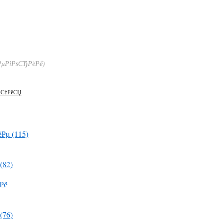
РµРіРѕСЂРёРё)
°С†РёСЏ
Рµ (115)
(82)
Рё
(76)