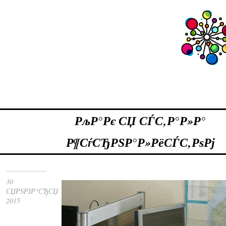
РљР°Рє СЏ СЃС‚Р°Р»Р°
Р¶СѓСЂРЅР°Р»РёСЃС‚РѕРј
30
СЏРЅРІР°СЂСЏ
2015