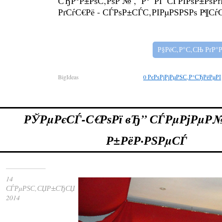
СЂР°Р±РѕС‚РѕР№, Р° РІ СЃРІРѕР±РѕРґ
РґСѓС€Рё - СЃРѕР±СЃС‚РІРµРЅРЅРѕ Р¶С
Р§РёС‚Р°С‚СЊ РґР°
BigIdeas
0 РєРѕРјРјРµРЅС‚Р°СЂРёРµРІ
РЎРµРєСЃ-С€РѕРї вЂ” СЃРµРјРµР
Р±РёР·РЅРµСЃ
14
СЃРµРЅС‚СЏР±СЂСЏ
2014