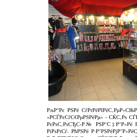
РљР°Рє РЅРё СѓРґРёРІРёС‚РµР»СЊРЅ
«РСЃРєСѓС€РµРЅРёРµ» - СЌС‚Рѕ С
РєРѕС‚РѕСЂС‹Р№ РЅР°С‡Р°Р»Рё Рј
РіРѕРґСѓ. РћРЅРё Р·Р°РЅРёРјР°Р»Рё