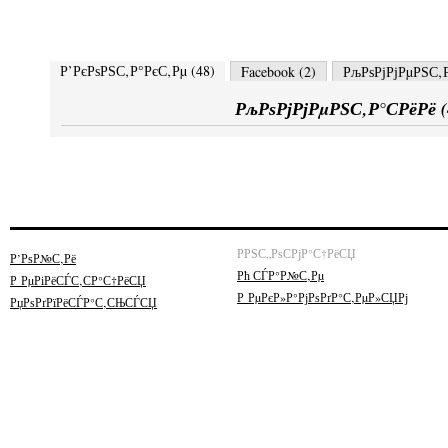
Р’РєРѕРЅС‚Р°РєС‚Рµ (
48
)
Facebook (
2
)
РљРѕРјРјРµРЅС‚Р
РљРѕРјРјРµРЅС‚Р°СРёРё (
РРЅС„РѕСРјР°С†РёСЏ
Р’РѕР№С‚Рё
Рћ СЃР°Р№С‚Рµ
Р РµРіРёСЃС‚СР°С†РёСЏ
Р РµРєР»Р°РјРѕРґР°С‚РµР»СЏРј
РџРѕРґРїРёСЃР°С‚СЊСЃСЏ