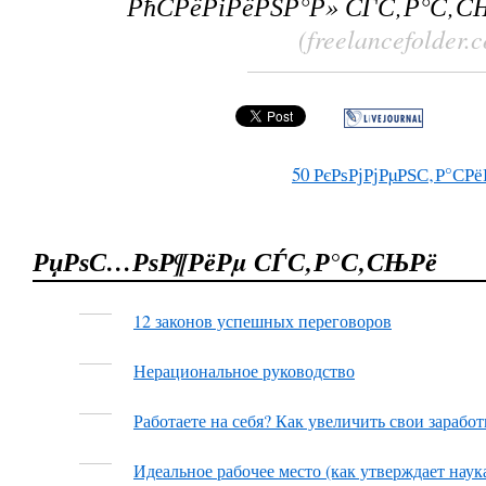
РћСРёРіРёРЅР°Р» СЃС‚Р°С‚С
(freelancefolder.
50
РєРѕРјРјРµРЅС‚Р°СРё
РџРѕС…РѕР¶РёРµ СЃС‚Р°С‚СЊРё
12 законов успешных переговоров
Нерациональное руководство
Работаете на себя? Как увеличить свои заработ
Идеальное рабочее место (как утверждает наук