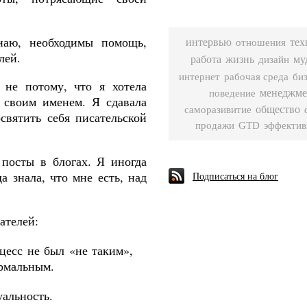
наю, необходимы помощь,
интервью
тех
отношения
лей.
работа
жизнь
му
дизайн
рабочая среда
би
интернет
 не потому, что я хотела
менеджме
поведение
 своим именем. Я сдавала
общество
саморазивитие
святить себя писательской
продажи
GTD
эффектив
 посты в блогах. Я иногда
а знала, что мне есть, над
Подписаться на блог
ателей:
цесс не был «не таким»,
рмальным
.
альность.