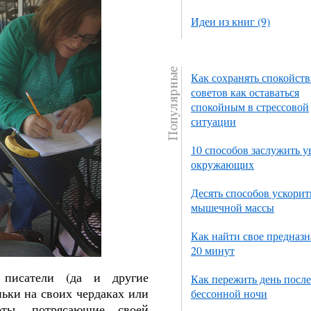
Идеи из книг (9)
Как сохранять спокойств
советов как оставаться
спокойным в стрессовой
ситуации
10 способов заслужить 
окружающих
Десять способов ускорит
мышечной массы
Как найти свое предназн
20 минут
 писатели (да и другие
Как пережить день после
ьки на своих чердаках или
бессонной ночи
оты, потрясающие своей