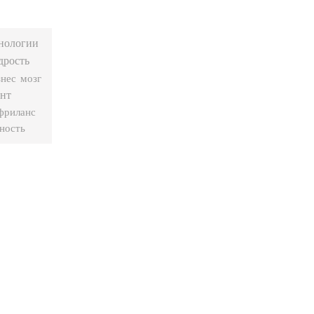
нологии
дрость
знес
мозг
нт
фриланс
ность