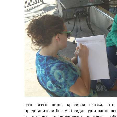
Это всего лишь красивая сказка, что
представители богемы) сидят одни-одинешен
в студиях, периодически выдавая раб