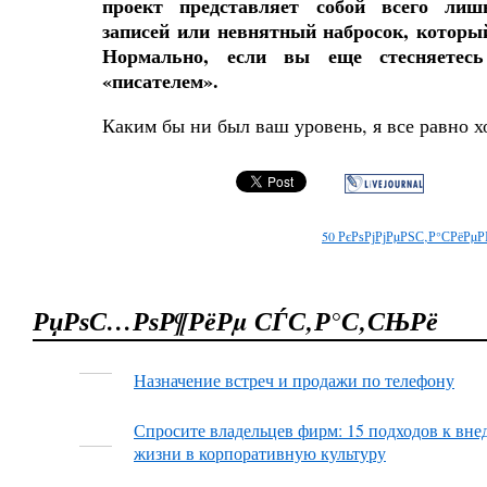
проект представляет собой всего лиш
записей или невнятный набросок, которы
Нормально, если вы еще стесняетесь
«писателем».
Каким бы ни был ваш уровень, я все равно х
50
РєРѕРјРјРµРЅС‚Р°СРёРµР
РџРѕС…РѕР¶РёРµ СЃС‚Р°С‚СЊРё
Назначение встреч и продажи по телефону
Спросите владельцев фирм: 15 подходов к вне
жизни в корпоративную культуру