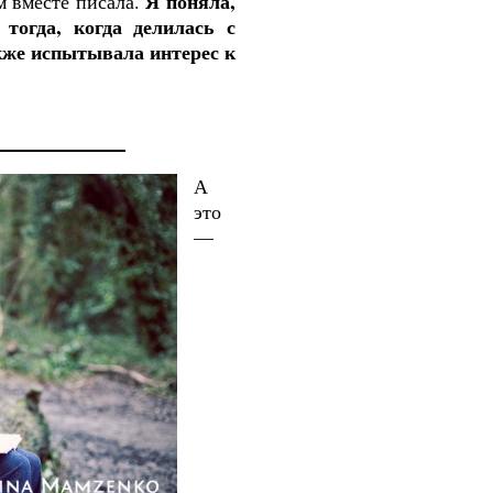
Я поняла,
ем вместе писала.
тогда, когда делилась с
кже испытывала интерес к
А
это
—