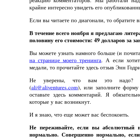
реакцию комментаторов. Мы работали над
крайне интересно увидеть его опубликованн
Если вы читаете по диагонали, то обратите 
В течение всего ноября я предлагаю литер
половину его стоимости:
49 долларов за за
Вы можете узнать намного больше (и почита
на странице моего тренинга
. А если хоти
медали, то прочитайте здесь
отзыв Энн Годр
Не уверены, что вам это надо? О
(
ali@aliventures.com
),
или
заполните
форму
оставьте
здесь
комментарий
.
Я
обязательн
которые
у
вас
возникнут
.
И я знаю, что еще может вас беспокоить.
Не переживайте, если вы абсолютный н
нормально
.
Совершенно нормально, есл