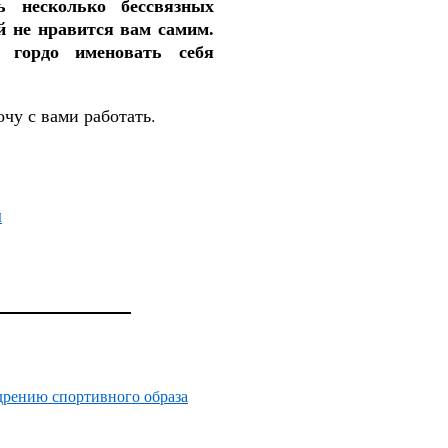
ь несколько бессвязных
й не нравится вам самим.
 гордо именовать себя
очу с вами работать.
І
дрению спортивного образа