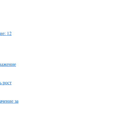
ие: 12
уважение
ь рост
ачение за