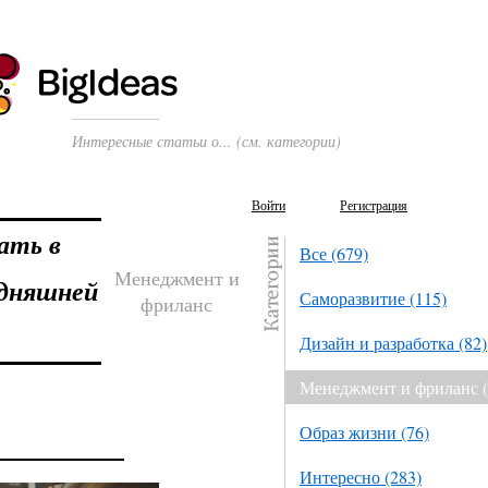
Интересные статьи о... (см. категории)
Войти
Регистрация
ать в
Все (679)
Менеджмент и
одняшней
Саморазвитие (115)
фриланс
Дизайн и разработка (82)
Менеджмент и фриланс (
Образ жизни (76)
Интересно (283)