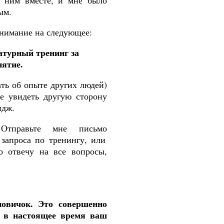
 ним вместе, и мне было
ым.
внимание на следующее:
атурный тренинг за
нятие.
ть об опыте других людей)
те увидеть другую сторону
идж
.
тправьте
мне
письмо
запроса
по
тренингу
,
или
о
отвечу
на
все
вопросы
,
овичок. Это
совершенно
и в настоящее время ваш