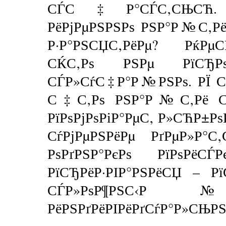
СЃС‡Р°СЃС‚СЊСЋ. 
РёРјРµРЅРЅРѕ РЅР°Р№С‚Рё
Р·Р°РЅСЏС‚РёРµ? РќРµСЃ
СЌС‚Рѕ РЅРµ РїСЂРѕР
СЃР»СѓС‡Р°Р№РЅРѕ. РЇ Сѓ
С‡С‚Рѕ РЅР°Р№С‚Рё СЃ
РїРѕРјРѕРіР°РµС‚ Р»СЋР±Рѕ
СѓРјРµРЅРёРµ РґРµР»Р°С
РѕРґРЅР°РєРѕ РїРѕРёСЃР
РїСЂРёР·РІР°РЅРёСЏ – 
СЃР»РѕР¶РЅ
РёРЅРґРёРІРёРґСѓР°Р»СЊР