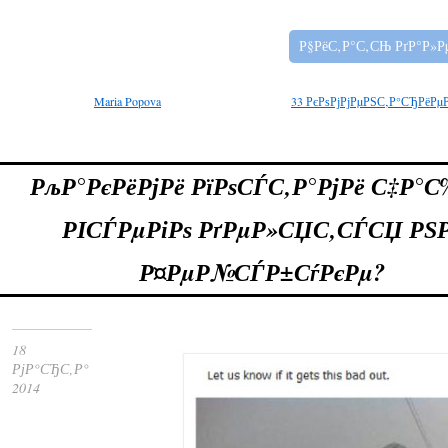
Р§РёС‚Р°С‚СЊ РґР°Р»Р
Maria Popova
33 РєРѕРјРјРµРЅС‚Р°СЂРёРµР
РљР°РєРёРјРё РїРѕСЃС‚Р°РјРё С‡Р°
РІСЃРµРіРѕ РґРµР»СЏС‚СЃСЏ РЅ
Р¤РµР№СЃР±СѓРєРµ?
18
РјР°СЂС‚Р°
2014