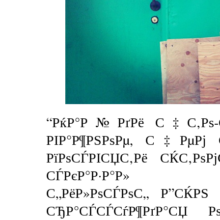
“РќР°Р№РґРё С‡С‚Рѕ-С
РІР°Р¶РЅРѕРµ, С‡РµРј С
РїРѕСЃРІСЏС‚Рё СЌС‚РѕРј
СЃРєР°Р·Р°Р» РѕР
С„РёР»РѕСЃРѕС„ Р”СЌРЅ 
СЂР°СЃСЃСѓР¶РґР°СЏ Р