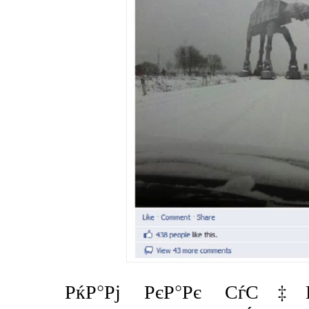
РќР°Рј РєР°Рє СѓС‡Р°