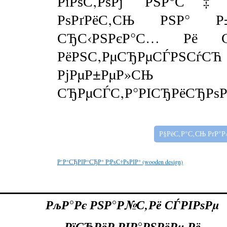
РїРѕС‚РѕРј РЅР°С‡
РѕРґРёС‚СЊ РЅР° Р±
СЂС‹РЅРєР°С… Рё СЂ
РёРЅС‚РµСЂРµСЃРЅСѓС
РјРµР±Рµ
СЂРµСЃС‚Р°РІСЂРёСЂРѕРІ
Р§РёС‚Р°С‚СЊ РґР°Р
Р’Р°СЂРІР°СЂР° Р¦РѕС†РѕРІР° (wooden design)
РљР°Рє РЅР°Р№С‚Рё СЃРІРѕРµ
РїСЂРёР·РІР°РЅРёРµ Рё