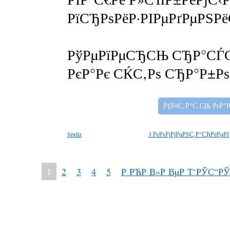
РїСЂРѕРёР·РІРµРґРµРЅРё
РўРµРїРµСЂСЊ СЂР°СЃС
РєР°Рє СЌС‚Рѕ СЂР°Р±Рѕ
Р§РёС‚Р°С‚СЊ РґР°
Spritz
3 РєРѕРјРјРµРЅС‚Р°СЂРёРµРІ
1
2
3
4
5
Р РЋР В»Р ВµР Т‘РЎС“РЎ