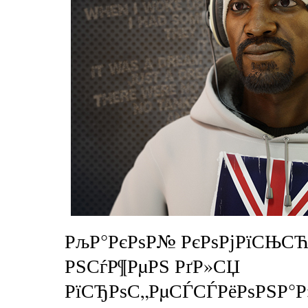
РљР°РєРѕР№ РєРѕРјРїСЊС
РЅСѓР¶РµРЅ РґР»СЏ
РїСЂРѕС„РµСЃСЃРёРѕРЅР°