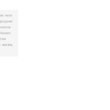
мозг
зм
продажи
оектов
бизнес
гии
жизнь
е