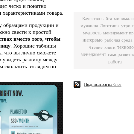
дет четко и понятно
 характеристиками товара.
Качество сайта
минимали
ду образцами продукции и
Логотипы
мужчина
утро
жно свести к простой
мудрость
менеджмент пр
твах вместо того, чтобы
интервью
рабочая среда
ницу
. Хорошие таблицы
техноло
Чтение
книги
ь, что вы лично сможете
менеджмент
саморазвити
о увидеть разницу между
работа
м скользить взглядом по
Подписаться на блог