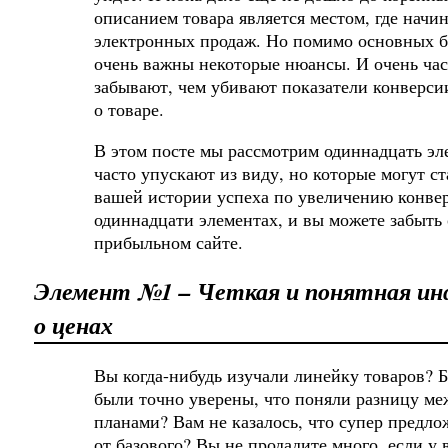
описанием товара является местом, где начи
электронных продаж. Но помимо основных б
очень важны некоторые нюансы. И очень час
забывают, чем убивают показатели конверс
о товаре.
В этом посте мы рассмотрим одиннадцать эл
часто упускают из виду, но которые могут с
вашей истории успеха по увеличению конвер
одиннадцати элементах, и вы можете забыть
прибыльном сайте.
Элемент №1 – Четкая и понятная и
о ценах
Вы когда-нибудь изучали линейку товаров? Б
были точно уверены, что поняли разницу м
планами? Вам не казалось, что супер предло
от базового? Вы не продадите много, если у 