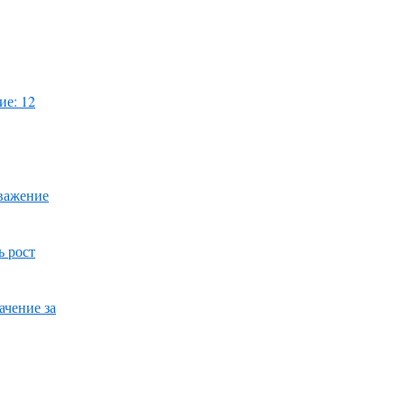
ие: 12
уважение
ь рост
ачение за