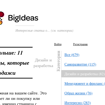
Интересные статьи о... (см. категории)
Войти
Регистрация
ольше: 11
Все (679)
Дизайн и
цы, которые
Саморазвитие (115)
разработка
родажи
Дизайн и разработка (82)
Менеджмент и фриланс (
жная на вашем сайте. Это
Образ жизни (76)
ает ли он покупку или
Интересно (283)
, именно страница с