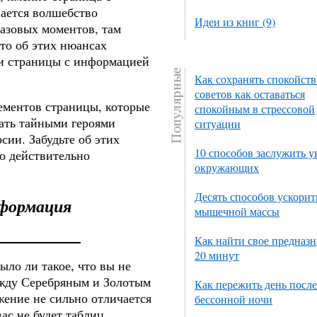
нается волшебство
Идеи из книг (9)
азовых моментов, там
то об этих нюансах
ии страницы с информацией
Как сохранять спокойств
советов как оставаться
ементов страницы, которые
спокойным в стрессовой
тать тайными героями
ситуации
сии. Забудьте об этих
10 способов заслужить 
 о действительно
окружающих
Десять способов ускорит
нформация
мышечной массы
Как найти свое предназн
20 минут
ыло ли такое, что вы не
ежду Серебряным и Золотым
Как пережить день после
жение не сильно отличается
бессонной ночи
вас не будет таблиц