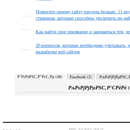
Помогите своему сайту продать больше: 11 н
страницы, которые способны увеличить он-ла
Как найти свое призвание и заниматься тем, ч
20 вопросов, которые необходимо учитывать, 
разработке веб-сайтов
Р’РєРѕРЅС‚Р°РєС‚Рµ (
48
)
Facebook (
2
)
РљРѕРјРјРµРЅС‚Р
РљРѕРјРјРµРЅС‚Р°СРёРё (
РРЅС„РѕСРјР°С†РёСЏ