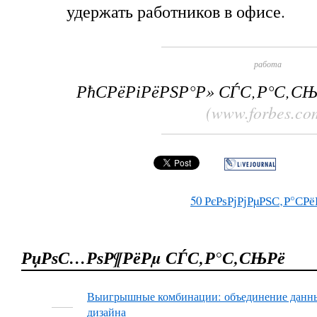
удержать работников в офисе.
работа
РћСРёРіРёРЅР°Р» СЃС‚Р°С‚С
(www.forbes.co
50
РєРѕРјРјРµРЅС‚Р°СРё
РџРѕС…РѕР¶РёРµ СЃС‚Р°С‚СЊРё
Выигрышные комбинации: объединение данн
дизайна