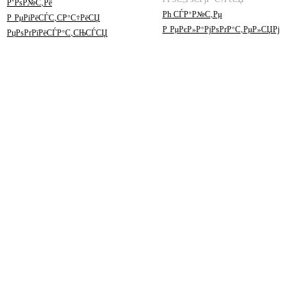
Р’РѕР№С‚Рё
Рћ СЃР°Р№С‚Рµ
Р РµРіРёСЃС‚СР°С†РёСЏ
Р РµРєР»Р°РјРѕРґР°С‚РµР»СЏРј
РџРѕРґРїРёСЃР°С‚СЊСЃСЏ