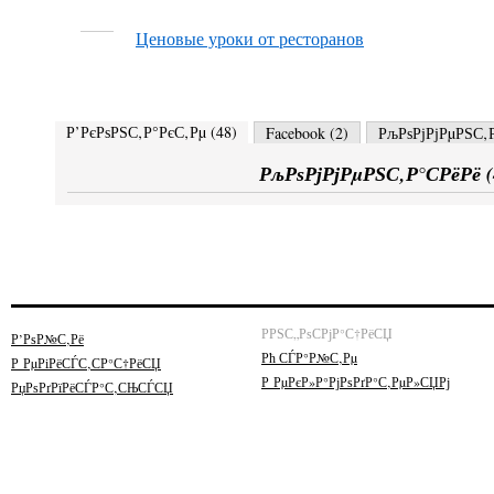
Ценовые уроки от ресторанов
Р’РєРѕРЅС‚Р°РєС‚Рµ (
48
)
Facebook (
2
)
РљРѕРјРјРµРЅС‚Р
РљРѕРјРјРµРЅС‚Р°СРёРё (
РРЅС„РѕСРјР°С†РёСЏ
Р’РѕР№С‚Рё
Рћ СЃР°Р№С‚Рµ
Р РµРіРёСЃС‚СР°С†РёСЏ
Р РµРєР»Р°РјРѕРґР°С‚РµР»СЏРј
РџРѕРґРїРёСЃР°С‚СЊСЃСЏ