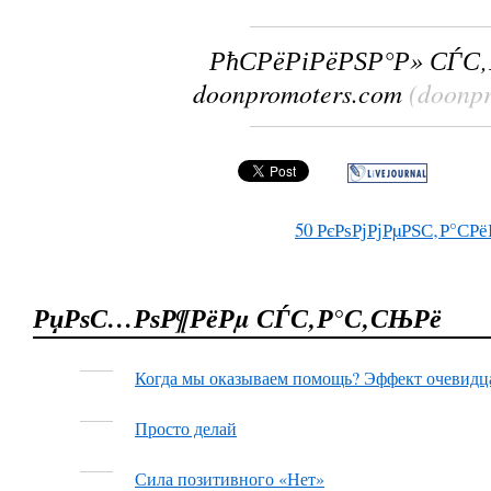
РћСРёРіРёРЅР°Р» СЃС
doonpromoters.com
(doonp
50
РєРѕРјРјРµРЅС‚Р°СРё
РџРѕС…РѕР¶РёРµ СЃС‚Р°С‚СЊРё
Когда мы оказываем помощь? Эффект очевидц
Просто делай
Сила позитивного «Нет»