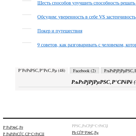
Шесть способов улучшить способность решат
Обсудим: уверенность в себе VS застенчивость
Покер и путешествия
9 советов, как разговаривать с человеком, кот
Р’РєРѕРЅС‚Р°РєС‚Рµ (
48
)
Facebook (
2
)
РљРѕРјРјРµРЅС‚Р
РљРѕРјРјРµРЅС‚Р°СРёРё (
РРЅС„РѕСРјР°С†РёСЏ
Р’РѕР№С‚Рё
Рћ СЃР°Р№С‚Рµ
Р РµРіРёСЃС‚СР°С†РёСЏ