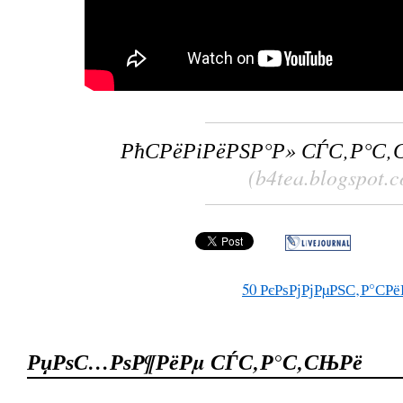
РћСРёРіРёРЅР°Р» СЃС‚Р°С
(b4tea.blogspot.
50
РєРѕРјРјРµРЅС‚Р°СРё
РџРѕС…РѕР¶РёРµ СЃС‚Р°С‚СЊРё