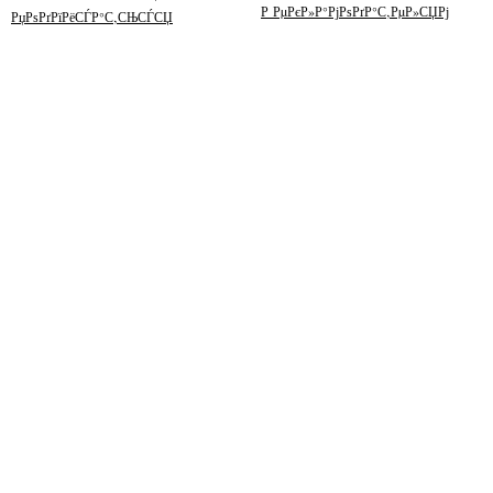
Р РµРєР»Р°РјРѕРґР°С‚РµР»СЏРј
РџРѕРґРїРёСЃР°С‚СЊСЃСЏ