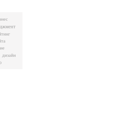
знес
джмент
йтинг
йта
ие
и
дизайн
о