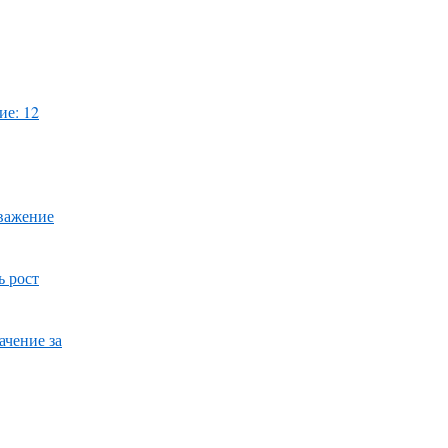
ие: 12
уважение
ь рост
ачение за