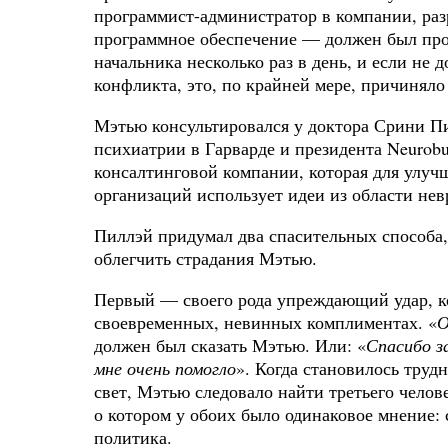
программист-администратор в компании, ра
программное обеспечение — должен был про
начальника несколько раз в день, и если не 
конфликта, это, по крайней мере, причиняло
Мэтью консультировался у доктора Срини П
психиатрии в Гарварде и президента Neurob
консалтинговой компании, которая для улуч
организаций использует идеи из области нев
Пиллэй придумал два спасительных способа,
облегчить страдания Мэтью.
Первый — своего рода упреждающий удар, к
своевременных, невинных комплиментах. «
О
должен был сказать Мэтью. Или: «
Спасибо з
мне очень помогло
». Когда становилось труд
свет, Мэтью следовало найти третьего челове
о котором у обоих было одинаковое мнение: 
политика.