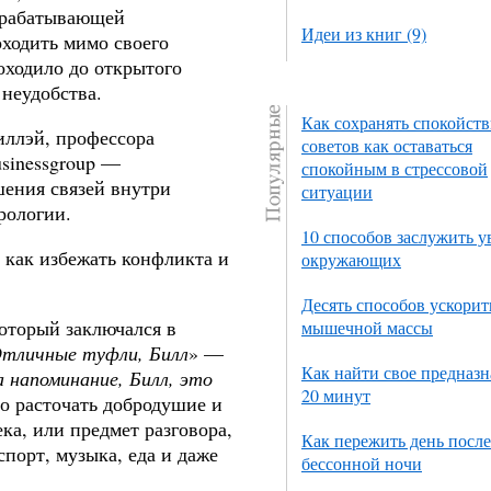
зрабатывающей
Идеи из книг (9)
ходить мимо своего
доходило до открытого
 неудобства.
Как сохранять спокойств
иллэй, профессора
советов как оставаться
usinessgroup —
спокойным в стрессовой
шения связей внутри
ситуации
рологии.
10 способов заслужить 
 как избежать конфликта и
окружающих
Десять способов ускорит
оторый заключался в
мышечной массы
тличные туфли, Билл
» —
Как найти свое предназн
а напоминание, Билл, это
20 минут
но расточать добродушие и
ка, или предмет разговора,
Как пережить день после
спорт, музыка, еда и даже
бессонной ночи