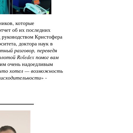
ников, которые
отчет об их последних
д руководством Кристофера
ситета, доктора наук в
тный разговор, переведя
золотой Roledex помог вам
дним очень надоедливым
, что хотел — возможность
снисходительности
» -