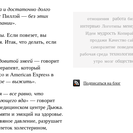
а и достаточно долго
т Пиллэй —
без этих
работа
би
отношения
пании
».
интервью
Логотипы
мене
Идеи
мудрость
Копира
ы. Если повезет, вы
продажи
Качество са
я. Итак, что делать, если
саморазитие
поведен
рабочая среда
технологи
ядовитой змеей
— говорит
мозг
обществ
утро
ерапевт, который
co
и
American Express
в
ное — выжить
».
Подписаться на блог
 — все равно, что
ующего яда
» — говорит
медицинском центре Дьюка.
мяти и эмоций на здоровье.
вяное давление, разрушает
леток холестерином,