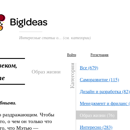
Интересные статьи о... (см. категории)
Войти
Регистрация
веком,
Все (679)
Образ жизни
те
Саморазвитие (115)
Дизайн и разработка (82)
обными.
Менеджмент и фриланс (
о раздражающим. Чтобы
Образ жизни (76)
то, о чем он только что
Интересно (283)
его, что Мэтью —