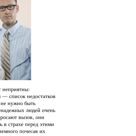
т неприятны:
м — список недостатков
 не нужно быть
Ненадежных людей очень
бросают вызов, они
ь в страхе перед этими
немного почесав их