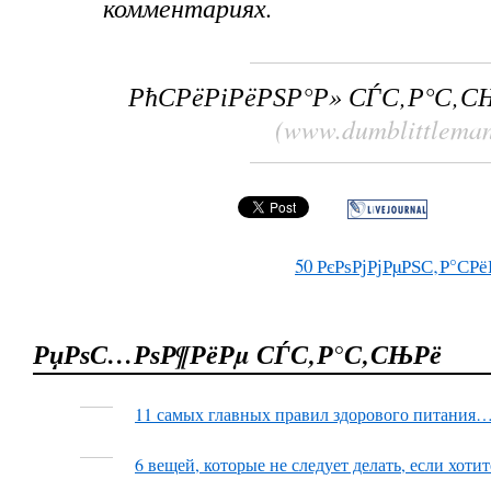
комментариях.
РћСРёРіРёРЅР°Р» СЃС‚Р°С‚С
(www.dumblittlema
50
РєРѕРјРјРµРЅС‚Р°СРё
РџРѕС…РѕР¶РёРµ СЃС‚Р°С‚СЊРё
11 самых главных правил здорового питания…
6 вещей, которые не следует делать, если хотит