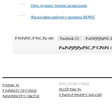
Пять лучших техник релаксации
Философия рабочего времени ROWE
Р’РєРѕРЅС‚Р°РєС‚Рµ (
48
)
Facebook (
2
)
РљРѕРјРјРµРЅС‚Р
РљРѕРјРјРµРЅС‚Р°СРёРё (
РРЅС„РѕСРјР°С†РёСЏ
Р’РѕР№С‚Рё
Рћ СЃР°Р№С‚Рµ
Р РµРіРёСЃС‚СР°С†РёСЏ
Р РµРєР»Р°РјРѕРґР°С‚РµР»СЏРј
РџРѕРґРїРёСЃР°С‚СЊСЃСЏ