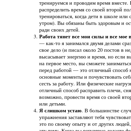
тренируемся и проводим время вместе.
распределить время со своей второй по
тренироваться, когда дети в школе или 
утром). Вы обязаны быть здоровым и ос
ради своих детей.
Работа тянет все мои силы и все мое 
— как-то я занимался двумя делами сразу
свое дело (и писал около 20 постов в не
высасывает энергию и время, но если в
на первое место, вы сможете заниматься
перед работой — это отличный способ н
основные моменты и почувствовать себя
сесть за работу. Или физические нагру
отличный способ расправить плечи, сня
возможно, провести время со своей вто
или детьми.
Я слишком устаю
. В большинстве слу
упражнения заставляют тебя чувствова
это по своему опыту и от других людей
эту тему. Когда вы регулярно делаете 