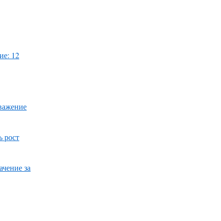
ие: 12
уважение
ь рост
ачение за