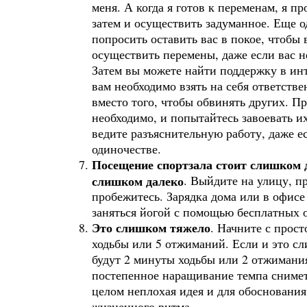
меня. А когда я готов к переменам, я п
затем и осуществить задуманное. Еще 
попросить оставить вас в покое, чтобы
осуществить перемены, даже если вас н
Затем вы можете найти поддержку в инт
вам необходимо взять на себя ответстве
вместо того, чтобы обвинять других. Пр
необходимо, и попытайтесь завоевать и
ведите разъяснительную работу, даже ес
одиночестве.
Посещение спортзала стоит слишком д
слишком далеко
. Выйдите на улицу, п
пробежитесь. Зарядка дома или в офис
заняться йогой с помощью бесплатных 
Это слишком тяжело
. Начните с прост
ходьбы или 5 отжиманий. Если и это сл
будут 2 минуты ходьбы или 2 отжимания
постепенное наращивание темпа снимет
целом неплохая идея и для обосновани
жизненного ритма.