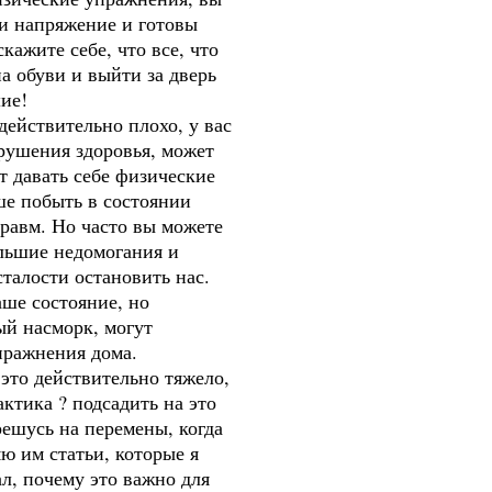
ли напряжение и готовы
кажите себе, что все, что
на обуви и выйти за дверь
ие!
 действительно плохо, у вас
рушения здоровья, может
т давать себе физические
ше побыть в состоянии
травм. Но часто вы можете
ольшие недомогания и
талости остановить нас.
аше состояние, но
ый насморк, могут
пражнения дома.
, это действительно тяжело,
ктика ? подсадить на это
 решусь на перемены, когда
ю им статьи, которые я
ал, почему это важно для