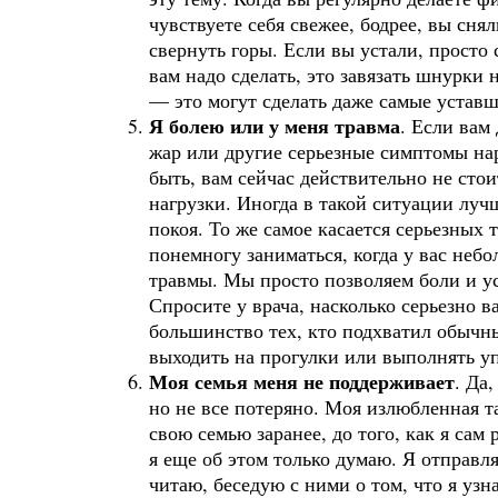
чувствуете себя свежее, бодрее, вы сня
свернуть горы. Если вы устали, просто с
вам надо сделать, это завязать шнурки 
— это могут сделать даже самые уставш
Я болею или у меня травма
. Если вам
жар или другие серьезные симптомы на
быть, вам сейчас действительно не стои
нагрузки. Иногда в такой ситуации луч
покоя. То же самое касается серьезных 
понемногу заниматься, когда у вас неб
травмы. Мы просто позволяем боли и ус
Спросите у врача, насколько серьезно в
большинство тех, кто подхватил обычн
выходить на прогулки или выполнять у
Моя семья меня не поддерживает
. Да
но не все потеряно. Моя излюбленная та
свою семью заранее, до того, как я сам
я еще об этом только думаю. Я отправля
читаю, беседую с ними о том, что я узн