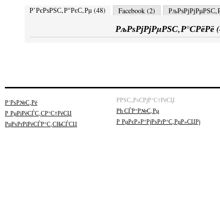
Р’РєРѕРЅС‚Р°РєС‚Рµ (
48
)
Facebook (
2
)
РљРѕРјРјРµРЅС‚Р
РљРѕРјРјРµРЅС‚Р°СРёРё (
РРЅС„РѕСРјР°С†РёСЏ
Р’РѕР№С‚Рё
Рћ СЃР°Р№С‚Рµ
Р РµРіРёСЃС‚СР°С†РёСЏ
Р РµРєР»Р°РјРѕРґР°С‚РµР»СЏРј
РџРѕРґРїРёСЃР°С‚СЊСЃСЏ