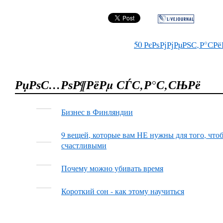
50
РєРѕРјРјРµРЅС‚Р°СРё
РџРѕС…РѕР¶РёРµ СЃС‚Р°С‚СЊРё
Бизнес в Финляндии
9 вещей, которые вам НЕ нужны для того, чтоб
счастливыми
Почему можно убивать время
Короткий сон - как этому научиться