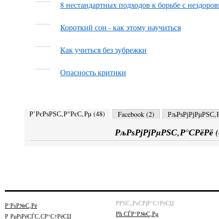
8 нестандартных подходов к борьбе с нездоро
Короткий сон - как этому научиться
Как учиться без зубрежки
Опасность критики
Р’РєРѕРЅС‚Р°РєС‚Рµ (
48
)
Facebook (
2
)
РљРѕРјРјРµРЅС‚Р
РљРѕРјРјРµРЅС‚Р°СРёРё (
РРЅС„РѕСРјР°С†РёСЏ
Р’РѕР№С‚Рё
Рћ СЃР°Р№С‚Рµ
Р РµРіРёСЃС‚СР°С†РёСЏ