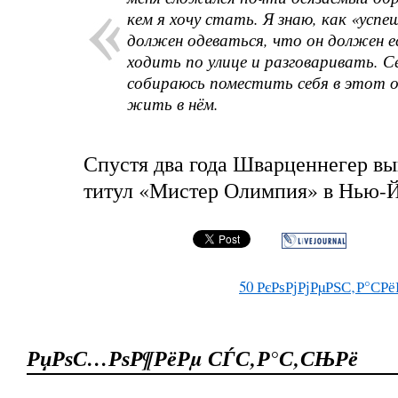
кем я хочу стать. Я знаю, как «успе
должен одеваться, что он должен е
ходить по улице и разговаривать. С
собираюсь поместить себя в этот о
жить в нём.
Спустя два года Шварценнегер вы
титул «Мистер Олимпия» в Нью-Й
50
РєРѕРјРјРµРЅС‚Р°СРё
РџРѕС…РѕР¶РёРµ СЃС‚Р°С‚СЊРё