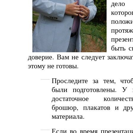
дело 
кот
пол
протяж
презе
быть
с
доверие
. Вам не следует заключа
этому не готовы.
Проследите за тем, что
были подготовлены. У 
достаточное количес
брошюр, плакатов и дру
материала.
Если во время презентац