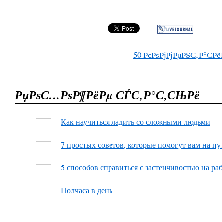
50
РєРѕРјРјРµРЅС‚Р°СРё
РџРѕС…РѕР¶РёРµ СЃС‚Р°С‚СЊРё
Как научиться ладить со сложными людьми
7 простых советов, которые помогут вам на пу
5 способов справиться с застенчивостью на ра
Полчаса в день