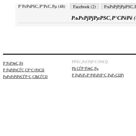
Р’РєРѕРЅС‚Р°РєС‚Рµ (
48
)
Facebook (
2
)
РљРѕРјРјРµРЅС‚Р
РљРѕРјРјРµРЅС‚Р°СРёРё (
РРЅС„РѕСРјР°С†РёСЏ
Р’РѕР№С‚Рё
Рћ СЃР°Р№С‚Рµ
Р РµРіРёСЃС‚СР°С†РёСЏ
Р РµРєР»Р°РјРѕРґР°С‚РµР»СЏРј
РџРѕРґРїРёСЃР°С‚СЊСЃСЏ