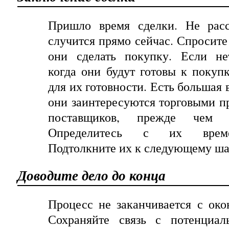
Пришло
время
сделки
.
Не расс
случится прямо сейчас. Спросите
они
сделать
покупку
.
Если
не
когда
они
будут
готовы
к
покуп
для
их
готовности
.
Есть большая в
они заинтересуются торговыми п
поставщиков, прежде чем 
Определитесь
с
их
вре
Подтолкните их к следующему ша
Доводите
дело
до
конца
Процесс не заканчивается с око
Сохраняйте связь с потенциал