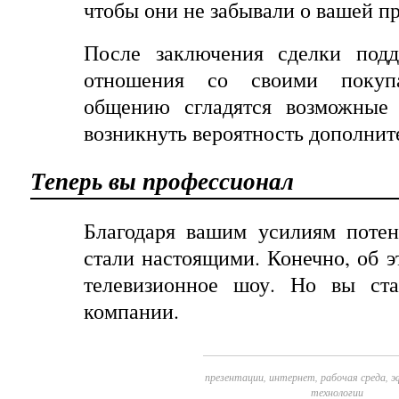
чтобы они не забывали о вашей п
После заключения сделки подд
отношения со своими покупа
общению сгладятся возможные
возникнуть вероятность дополнит
Теперь
вы
профессионал
Благодаря вашим усилиям потен
стали настоящими. Конечно
,
об
э
телевизионное
шоу
.
Но
вы
ст
компании
.
презентации
,
интернет
,
рабочая среда
,
э
технологии