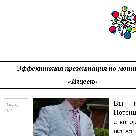
Эффективная презентация по мот
«Ищеек»
Вы
15 января
Потенц
2011
с кото
встрет