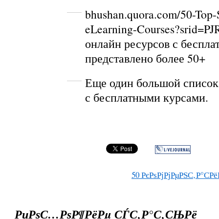
bhushan.quora.com/50-Top-
eLearning-Courses?srid=PJ
онлайн ресурсов с беспла
представлено более 50+
Еще один большой
список
с бесплатными курсами.
50
РєРѕРјРјРµРЅС‚Р°СРё
РџРѕС…РѕР¶РёРµ СЃС‚Р°С‚СЊРё