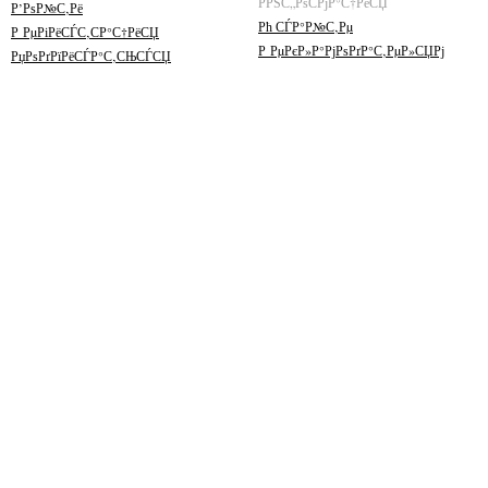
РРЅС„РѕСРјР°С†РёСЏ
Р’РѕР№С‚Рё
Рћ СЃР°Р№С‚Рµ
Р РµРіРёСЃС‚СР°С†РёСЏ
Р РµРєР»Р°РјРѕРґР°С‚РµР»СЏРј
РџРѕРґРїРёСЃР°С‚СЊСЃСЏ