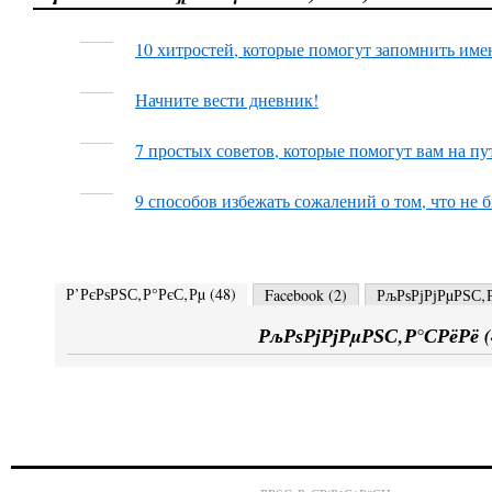
10 хитростей, которые помогут запомнить име
Начните вести дневник!
7 простых советов, которые помогут вам на пу
9 способов избежать сожалений о том, что не 
Р’РєРѕРЅС‚Р°РєС‚Рµ (
48
)
Facebook (
2
)
РљРѕРјРјРµРЅС‚Р
РљРѕРјРјРµРЅС‚Р°СРёРё (