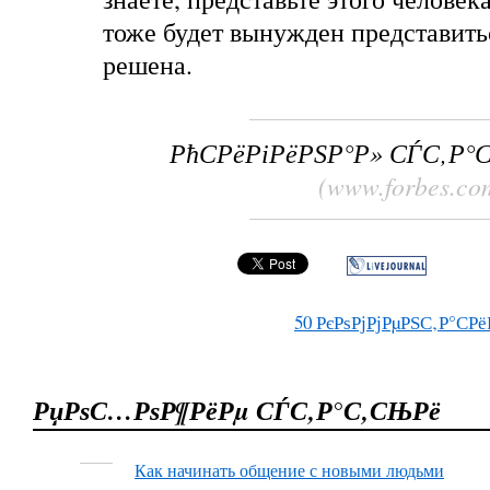
тоже будет вынужден представить
решена.
РћСРёРіРёРЅР°Р» СЃС‚Р°
(www.forbes.co
50
РєРѕРјРјРµРЅС‚Р°СРё
РџРѕС…РѕР¶РёРµ СЃС‚Р°С‚СЊРё
Как начинать общение с новыми людьми