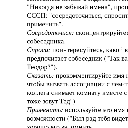
"Никогда не забывай имена", про
СССП: "сосредоточиться, спросить
применить".
Сосредоточься:
сконцентрируйтес
собеседника.
Спроси:
поинтересуйтесь, какой 
предпочитает собеседник ("Так ва
Теодор?").
Сказать:
прокомментируйте имя к
чтобы вызвать ассоциации с чем-
коллега снимает комнату вместе с
тоже зовут Тед").
Применить:
используйте это имя
возможности ("Был рад тебя видет
хорошо его запомнить.