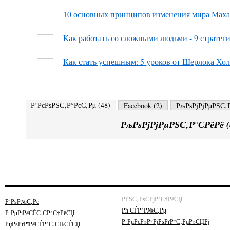
10 основных принципов изменения мира Мах
Как работать со сложными людьми - 9 стратег
Как стать успешным: 5 уроков от Шерлока Хо
Р’РєРѕРЅС‚Р°РєС‚Рµ (
48
)
Facebook (
2
)
РљРѕРјРјРµРЅС‚Р
РљРѕРјРјРµРЅС‚Р°СРёРё (
РРЅС„РѕСРјР°С†РёСЏ
Р’РѕР№С‚Рё
Рћ СЃР°Р№С‚Рµ
Р РµРіРёСЃС‚СР°С†РёСЏ
Р РµРєР»Р°РјРѕРґР°С‚РµР»СЏРј
РџРѕРґРїРёСЃР°С‚СЊСЃСЏ