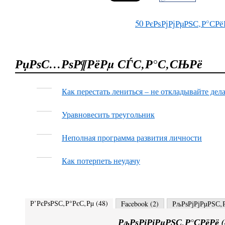
50
РєРѕРјРјРµРЅС‚Р°СРё
РџРѕС…РѕР¶РёРµ СЃС‚Р°С‚СЊРё
Как перестать лениться – не откладывайте дела
Уравновесить треугольник
Неполная программа развития личности
Как потерпеть неудачу
Р’РєРѕРЅС‚Р°РєС‚Рµ (
48
)
Facebook (
2
)
РљРѕРјРјРµРЅС‚Р
РљРѕРјРјРµРЅС‚Р°СРёРё (