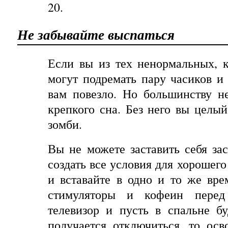
20.
Не
забывайте
выспаться
Если вы из тех ненормальных, 
могут подремать пару часиков и 
вам повезло. Но
большинству
н
крепкого
сна
.
Без
него
вы
целый
зомби
.
Вы не можете заставить себя за
создать все условия для хорошего
и вставайте в одно и то же вре
стимуляторы и кофеин перед
телевизор и пусть в спальне б
получается отключиться, то ос