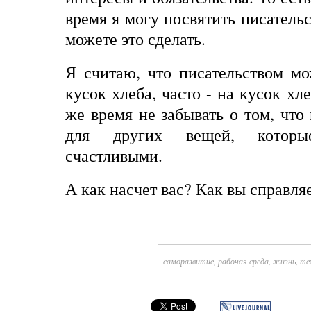
время я могу посвятить писатель
можете
это
сделать
.
Я считаю, что писательством мо
кусок хлеба, часто - на кусок хле
же время не забывать о том, что
для других вещей, котор
счастливыми.
А как насчет вас? Как вы справля
саморазвитие
,
рабочая среда
,
жизнь
,
те