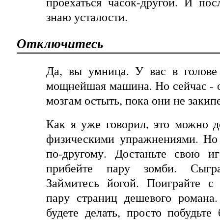
проехаться часок-другой. И
пос
знаю
усталости
.
Отключитесь
Да, вы умница. У вас в голове
мощнейшая машина. Но сейчас - о
мозгам остыть, пока они не закип
Как я уже говорил, это можно д
физическими упражнениями. Но
по
-
другому
.
Достаньте свою иг
прибейте пару зомби. Сыгра
Займитесь йогой. Поиграйте с 
пару страниц дешевого романа.
будете делать, просто побудьте