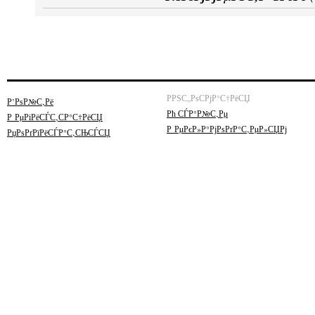
РРЅС„РѕСРјР°С†РёСЏ
Р’РѕР№С‚Рё
Рћ СЃР°Р№С‚Рµ
Р РµРіРёСЃС‚СР°С†РёСЏ
Р РµРєР»Р°РјРѕРґР°С‚РµР»СЏРј
РџРѕРґРїРёСЃР°С‚СЊСЃСЏ