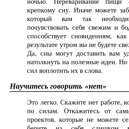
ночью
.
Переваривание пищи 
крепкому сну. Иначе можете за
который вам так необходи
почувствовать себя свежим и б
способствует сновидениям, ка
результате утром вы не будете с
Да, сны могут доставить вам у
натолкнуть на полезные идеи. Но 
сил воплотить их в слова.
Научитесь
говорить
«
нет»
Это
легко
.
Скажите нет работе, к
по силам. Откажитесь от самы
проектов, которые не можете с
берите
на
себя
слишком