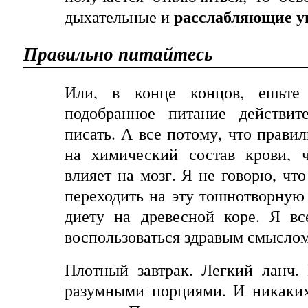
расслабляющие у
дыхательные и
Правильно
питайтесь
Или
,
в
конце
концов
,
ешьте
подобранное питание действит
писать. А все потому, что прави
на химический состав крови, 
влияет на мозг. Я не говорю, чт
переходить на эту тошнотворную
диету на древесной коре. Я в
воспользоваться здравым смыслом
Плотный
завтрак
.
Легкий
ланч
.
разумными порциями. И
никаки