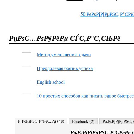
50
РєРѕРјРјРµРЅС‚Р°СРё
РџРѕС…РѕР¶РёРµ СЃС‚Р°С‚СЊРё
Метод уменьшения задачи
Преодолевая боязнь успеха
English school
10 простых способов как писать вдвое быстре
Р’РєРѕРЅС‚Р°РєС‚Рµ (
48
)
Facebook (
2
)
РљРѕРјРјРµРЅС‚Р
РљРѕРјРјРµРЅС‚Р°СРёРё (