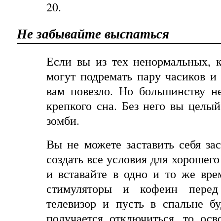
20.
Не
забывайте
выспаться
Если вы из тех ненормальных, 
могут подремать пару часиков и 
вам повезло. Но
большинству
н
крепкого
сна
.
Без
него
вы
целый
зомби
.
Вы не можете заставить себя за
создать все условия для хорошего
и вставайте в одно и то же вре
стимуляторы и кофеин перед
телевизор и пусть в спальне б
получается отключиться, то ос