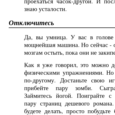
проехаться часок-другой. И
пос
знаю
усталости
.
Отключитесь
Да, вы умница. У вас в голове
мощнейшая машина. Но сейчас - о
мозгам остыть, пока они не закип
Как я уже говорил, это можно д
физическими упражнениями. Но
по
-
другому
.
Достаньте свою иг
прибейте пару зомби. Сыгра
Займитесь йогой. Поиграйте с 
пару страниц дешевого романа.
будете делать, просто побудьте