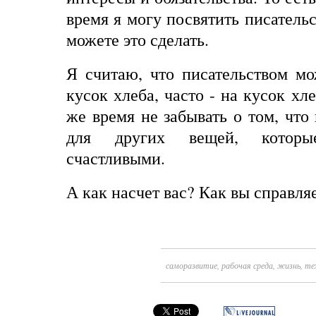
время я могу посвятить писатель
можете
это
сделать
.
Я считаю, что писательством мо
кусок хлеба, часто - на кусок хле
же время не забывать о том, что
для других вещей, котор
счастливыми.
А как насчет вас? Как вы справля
саморазвитие
,
рабочая среда
,
жизнь
,
те