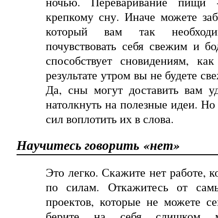
ночью
.
Переваривание пищи 
крепкому сну. Иначе можете за
который вам так необходи
почувствовать себя свежим и б
способствует сновидениям, ка
результате утром вы не будете с
Да, сны могут доставить вам у
натолкнуть на полезные идеи. Но 
сил воплотить их в слова.
Научитесь
говорить
«
нет»
Это
легко
.
Скажите нет работе, к
по силам. Откажитесь от самы
проектов, которые не можете с
берите
на
себя
слишком