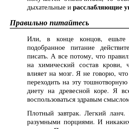
расслабляющие у
дыхательные и
Правильно
питайтесь
Или
,
в
конце
концов
,
ешьте
подобранное питание действит
писать. А все потому, что прави
на химический состав крови, 
влияет на мозг. Я не говорю, чт
переходить на эту тошнотворную
диету на древесной коре. Я в
воспользоваться здравым смыслом
Плотный
завтрак
.
Легкий
ланч
.
разумными порциями. И
никаки