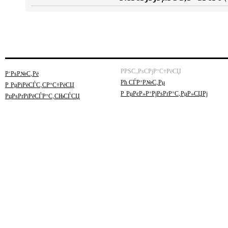
РРЅС„РѕСРјР°С†РёСЏ
Р’РѕР№С‚Рё
Рћ СЃР°Р№С‚Рµ
Р РµРіРёСЃС‚СР°С†РёСЏ
Р РµРєР»Р°РјРѕРґР°С‚РµР»СЏРј
РџРѕРґРїРёСЃР°С‚СЊСЃСЏ