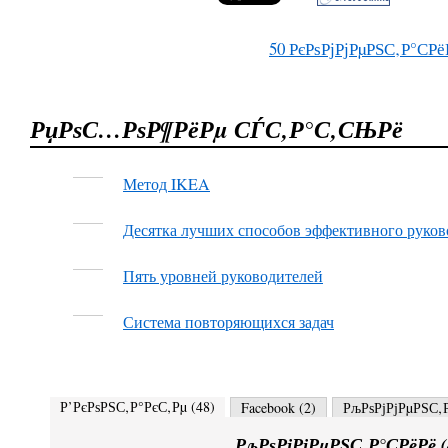
50
РєРѕРјРјРµРЅС‚Р°СРё
РџРѕС…РѕР¶РёРµ СЃС‚Р°С‚СЊРё
Метод IKEA
Десятка лучших способов эффективного руко
Пять уровней руководителей
Система повторяющихся задач
Р’РєРѕРЅС‚Р°РєС‚Рµ (
48
)
Facebook (
2
)
РљРѕРјРјРµРЅС‚Р
РљРѕРјРјРµРЅС‚Р°СРёРё (