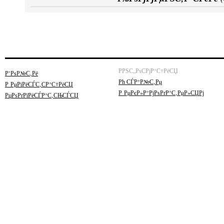
РРЅС„РѕСРјР°С†РёСЏ
Р’РѕР№С‚Рё
Рћ СЃР°Р№С‚Рµ
Р РµРіРёСЃС‚СР°С†РёСЏ
Р РµРєР»Р°РјРѕРґР°С‚РµР»СЏРј
РџРѕРґРїРёСЃР°С‚СЊСЃСЏ