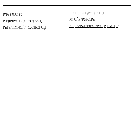
РРЅС„РѕСРјР°С†РёСЏ
Р’РѕР№С‚Рё
Рћ СЃР°Р№С‚Рµ
Р РµРіРёСЃС‚СР°С†РёСЏ
Р РµРєР»Р°РјРѕРґР°С‚РµР»СЏРј
РџРѕРґРїРёСЃР°С‚СЊСЃСЏ