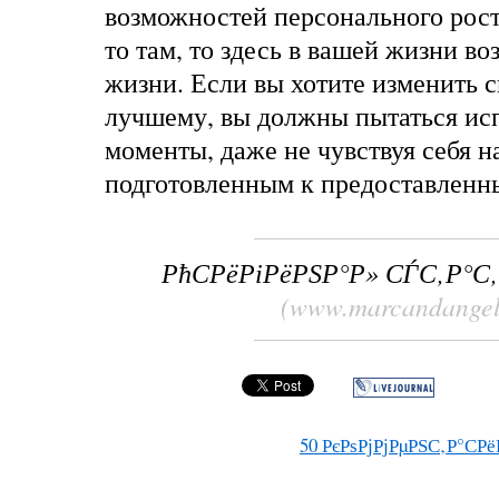
возможностей персонального рост
то там, то здесь в вашей жизни во
жизни. Если вы хотите изменить 
лучшему, вы должны пытаться исп
моменты, даже не чувствуя себя 
подготовленным к предоставленн
РћСРёРіРёРЅР°Р» СЃС‚Р°С
(www.marcandangel
50
РєРѕРјРјРµРЅС‚Р°СРё