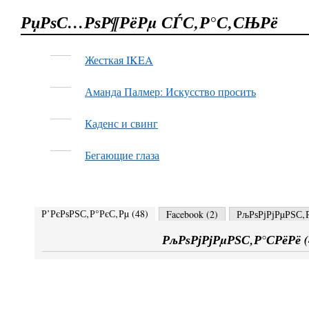
РџРѕС…РѕР¶РёРµ СЃС‚Р°С‚СЊРё
Жесткая IKEA
Аманда Палмер: Искусство просить
Каденс и свинг
Бегающие глаза
Р’РєРѕРЅС‚Р°РєС‚Рµ (
48
)
Facebook (
2
)
РљРѕРјРјРµРЅС‚Р
РљРѕРјРјРµРЅС‚Р°СРёРё (