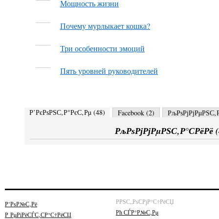
Мощность жизни
Почему мурлыкает кошка?
Три особенности эмоций
Пять уровней руководителей
Р’РєРѕРЅС‚Р°РєС‚Рµ (
48
)
Facebook (
2
)
РљРѕРјРјРµРЅС‚Р
РљРѕРјРјРµРЅС‚Р°СРёРё (
РРЅС„РѕСРјР°С†РёСЏ
Р’РѕР№С‚Рё
Рћ СЃР°Р№С‚Рµ
Р РµРіРёСЃС‚СР°С†РёСЏ