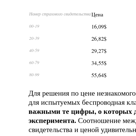
Цена
Номер страхового свидетельства
16,09$
00-19
26,82$
20-39
29,27$
40-59
34,55$
60-79
55,64$
80-99
Для решения по цене незнакомого
для испытуемых беспроводная кл
важными те цифры, о которых 
эксперимента.
Соотношение меж
свидетельства и ценой удивительн