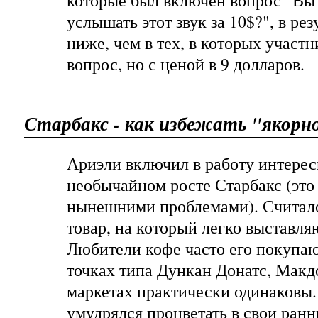
которые был включен вопрос "Вы 
услышать этот звук за 10$?", в ре
ниже, чем в тех, в которых участн
вопрос, но с ценой в 9 долларов.
Старбакс - как избежать "якорн
Ариэли включил в работу интере
необычайном росте Старбакс (это 
нынешними проблемами). Считалос
товар, на который легко выставля
Любители кофе часто его покупаю
точках типа Дункан Донатс, Макд
маркетах практически одинаковы.
умудрялся процветать в свои ранн