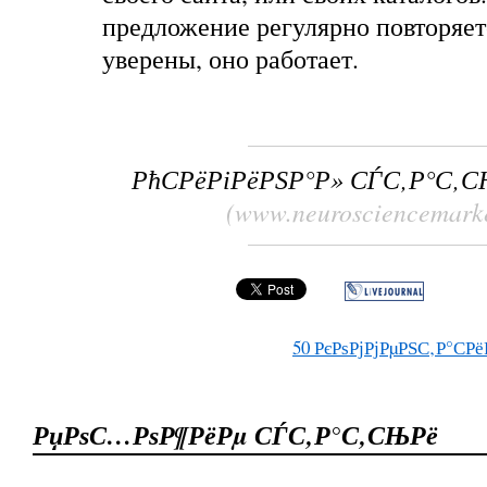
предложение регулярно повторяетс
уверены, оно работает.
РћСРёРіРёРЅР°Р» СЃС‚Р°С‚
(www.neurosciencemark
50
РєРѕРјРјРµРЅС‚Р°СРё
РџРѕС…РѕР¶РёРµ СЃС‚Р°С‚СЊРё