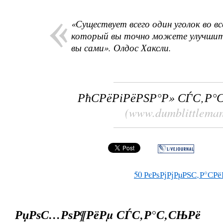
«Существует всего один уголок во вс
который вы точно можете улучши
вы сами». Олдос Хаксли.
РћСРёРіРёРЅР°Р» СЃС‚Р°
(www.dumblittlema
50
РєРѕРјРјРµРЅС‚Р°СРё
РџРѕС…РѕР¶РёРµ СЃС‚Р°С‚СЊРё