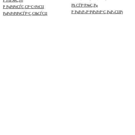
Р’РѕР№С‚Рё
Рћ СЃР°Р№С‚Рµ
Р РµРіРёСЃС‚СР°С†РёСЏ
Р РµРєР»Р°РјРѕРґР°С‚РµР»СЏРј
РџРѕРґРїРёСЃР°С‚СЊСЃСЏ