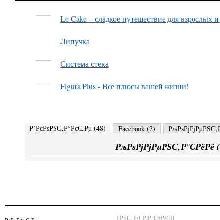
Le Cake – сладкое путешествие для взрослых и
Липучка
Система стека
Figura Plus - Все плюсы вашей жизни!
Р’РєРѕРЅС‚Р°РєС‚Рµ (
48
)
Facebook (
2
)
РљРѕРјРјРµРЅС‚Р
РљРѕРјРјРµРЅС‚Р°СРёРё (
РРЅС„РѕСРјР°С†РёСЏ