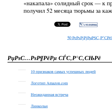
«накапала» солидный срок — к п
получил 52 месяца тюрьмы за ка
50
РєРѕРјРјРµРЅС‚Р°СРё
РџРѕС…РѕР¶РёРµ СЃС‚Р°С‚СЊРё
10 признаков самых успешных людей
Логотип Amazon.com
Неожиданная встреча
Линкольн