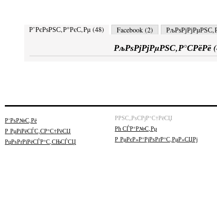
Р’РєРѕРЅС‚Р°РєС‚Рµ (
48
)
Facebook (
2
)
РљРѕРјРјРµРЅС‚Р
РљРѕРјРјРµРЅС‚Р°СРёРё (
РРЅС„РѕСРјР°С†РёСЏ
Р’РѕР№С‚Рё
Рћ СЃР°Р№С‚Рµ
Р РµРіРёСЃС‚СР°С†РёСЏ
Р РµРєР»Р°РјРѕРґР°С‚РµР»СЏРј
РџРѕРґРїРёСЃР°С‚СЊСЃСЏ